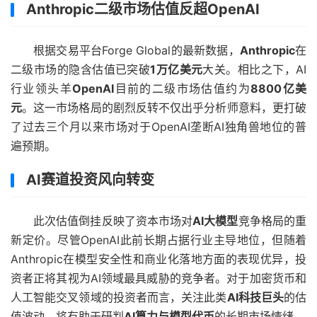
Anthropic二级市场估值反超OpenAI
根据交易平台Forge Global的最新数据，
Anthropic
在
二级市场的隐含估值已突破
1万亿美元
大关。相比之下，AI
行业领头羊
OpenAI
目前的二级市场估值约为
8800亿美
元
。这一市场格局的剧烈反转不仅出乎分析师意料，更打破
了过去三个月以来市场对于OpenAI垄断AI独角兽地位的普
遍预期。
AI赛道投资风向转变
此次估值倒挂反映了资本市场对
AI大模型
竞争格局的重
新定价。尽管OpenAI此前长期占据行业主导地位，但随着
Anthropic在模型安全性和商业化落地方面的表现优异，投
资者正将其视为AI领域最具威胁的竞争者。对于加密货币和
人工智能交叉领域的投资者而言，关注此类
AI科技巨头
的估
值波动，将有助于研判
AI算力与模型代币
的长期市场情绪。