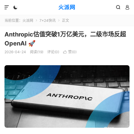
火派网




当前位置：
火派网
7×24快讯
正文


Anthropic估值突破1万亿美元，二级市场反超
OpenAI 🚀
2026-04-24
阅读(19)
评论(0)
赞(
0
)
