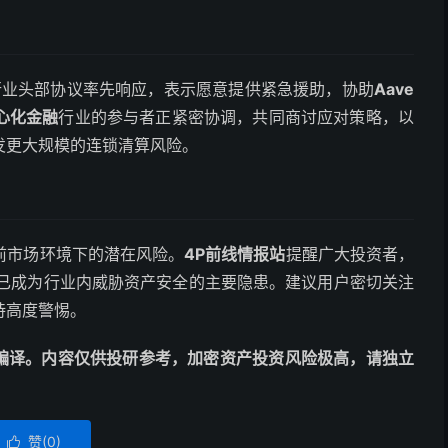
行业头部协议率先响应，表示愿意提供紧急援助，协助
Aave
心化金融
行业的参与者正紧密协调，共同商讨应对策略，以
发更大规模的连锁清算风险。
前市场环境下的潜在风险。
4P前线情报站
提醒广大投资者，
已成为行业内威胁资产安全的主要隐患。建议用户密切关注
持高度警惕。
擎自动编译。内容仅供投研参考，加密资产投资风险极高，请独立
赞(
0
)
