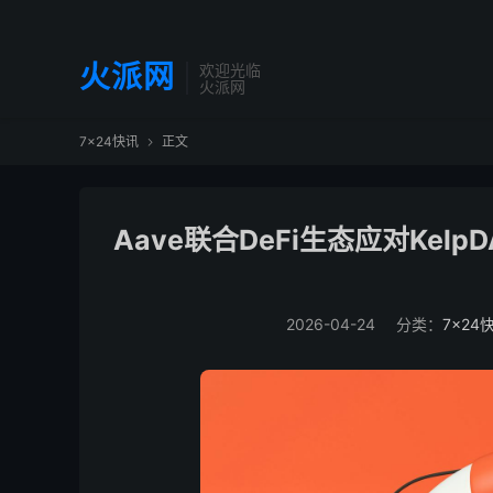
火派网
欢迎光临
火派网
7×24快讯
正文

Aave联合DeFi生态应对Kel
2026-04-24
分类：
7×24