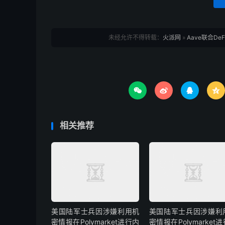
未经允许不得转载：
火派网
»
Aave联合De




相关推荐
美国陆军士兵因涉嫌利用机
美国陆军士兵因涉嫌利
密情报在Polymarket进行内
密情报在Polymarket