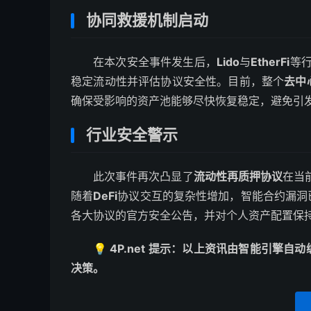
协同救援机制启动
在本次安全事件发生后，
Lido
与
EtherFi
等
稳定流动性并评估协议安全性。目前，整个
去中
确保受影响的资产池能够尽快恢复稳定，避免引
行业安全警示
此次事件再次凸显了
流动性再质押协议
在当
随着
DeFi
协议交互的复杂性增加，智能合约漏洞
各大协议的官方安全公告，并对个人资产配置保
💡 4P.net 提示：以上资讯由智能引
决策。