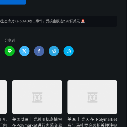
Fi生态应对KelpDAO攻击事件，受损金额达2.92亿美元 🚨
分享到





用机
美国陆军士兵利用机密情报
美军士兵因在 Polymarket
进行内
在Polymarket进行内幕交易
参与马杜罗突袭相关押注被