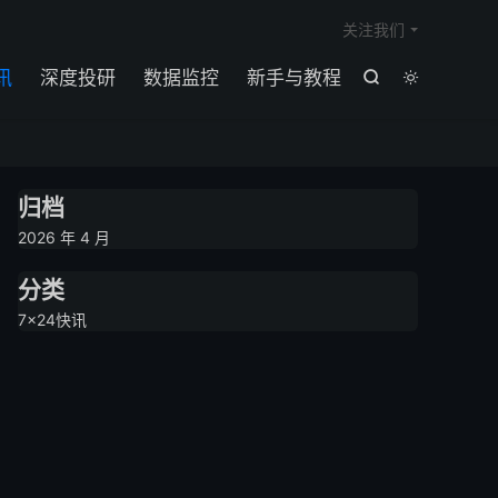

关注我们
讯
深度投研
数据监控
新手与教程


归档
2026 年 4 月
分类
7×24快讯