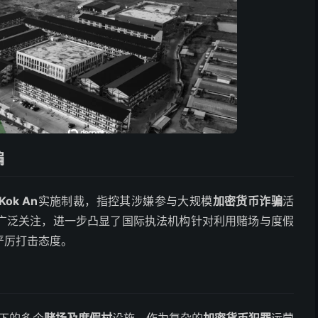
骗
Kok An
实施制裁，指控其涉嫌参与大规模
加密货币诈骗
活
广泛关注，进一步凸显了国际执法机构针对利用赌场与度假
严厉打击态度。