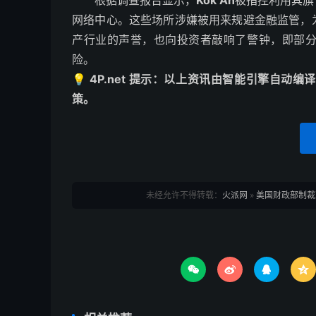
根据调查报告显示，
Kok An
被指控利用其旗
网络中心。这些场所涉嫌被用来规避金融监管，
产行业的声誉，也向投资者敲响了警钟，即部
险。
💡 4P.net 提示：以上资讯由智能引擎自
策。
未经允许不得转载：
火派网
»
美国财政部制裁



