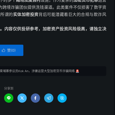
下的多个
赌场及度假村
设施，作为复杂的
加密货币犯罪
运营
为跨境诈骗团伙提供洗钱渠道。此类案件不仅损害了数字资
分所谓的
实体加密投资
背后可能潜藏着巨大的合规与欺诈风
动编译。内容仅供投研参考，加密资产投资风险极高，请独立决
赞(
0
)

柬埔寨参议员Kok An，涉嫌运营大型加密货币诈骗网络 🚨
分享到




