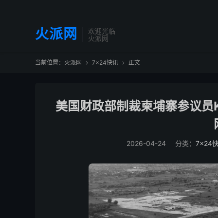
火派网
欢迎光临
火派网
当前位置：
火派网
7×24快讯
正文


美国财政部制裁柬埔寨参议员K
2026-04-24
分类：
7×24