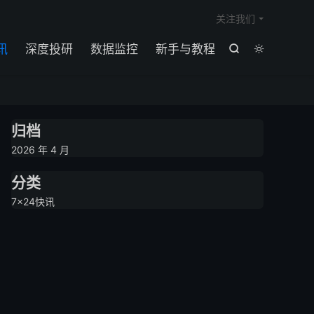

关注我们
讯
深度投研
数据监控
新手与教程


归档
2026 年 4 月
分类
7×24快讯