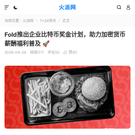
火派网




当前位置：
火派网
7×24快讯
正文


Fold推出企业比特币奖金计划，助力加密货币
薪酬福利普及 🚀
2026-04-24
阅读(17)
评论(0)
赞(
0
)
