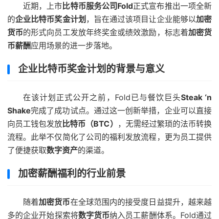
近期，上市
比特币服务公司Fold
正式宣布推出一项全新
的
企业比特币奖金计划
，旨在通过该项目让企业能够以
加密
货币
的形式向员工发放年终奖金或绩效激励，标志着
加密货
币薪酬
应用场景的进一步落地。
企业比特币奖金计划的背景与意义
在该计划正式公开之前，Fold已与餐饮巨头
Steak ‘n
Shake
完成了成功试点。通过这一创新举措，企业可以直接
向员工钱包发放
比特币（BTC）
，无需经过繁琐的法币转换
流程。此举不仅简化了公司的福利发放流程，更为员工提供
了便捷获取
数字资产
的渠道。
加密薪酬福利的行业前景
随着
加密货币
在全球范围内的接受度日益提升，越来越
多的企业开始探索将
数字货币
纳入员工薪酬体系。Fold通过