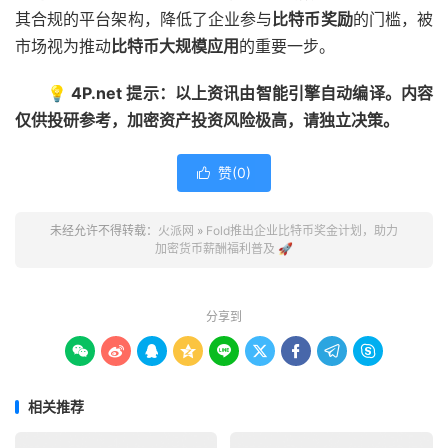
其合规的平台架构，降低了企业参与
比特币奖励
的门槛，被
市场视为推动
比特币大规模应用
的重要一步。
💡 4P.net 提示：以上资讯由智能引擎自动编译。内容
仅供投研参考，加密资产投资风险极高，请独立决策。
赞(
0
)

未经允许不得转载：
火派网
»
Fold推出企业比特币奖金计划，助力
加密货币薪酬福利普及 🚀
分享到









相关推荐