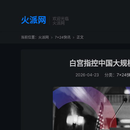
火派网
欢迎光临
火派网
当前位置：
火派网
7×24快讯
正文


白宫指控中国大规模
2026-04-23
分类：
7×24