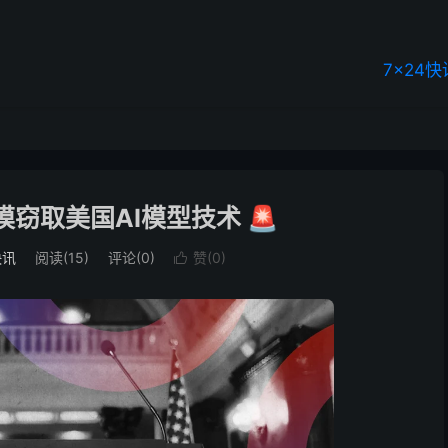
7×24快
窃取美国AI模型技术 🚨
快讯
阅读(15)
评论(0)
赞(
0
)
