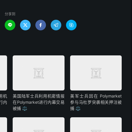
分享到





用机
美国陆军士兵利用机密情报
美军士兵因在 Polymarket
进行内
在Polymarket进行内幕交易
参与马杜罗突袭相关押注被
被捕 ⚖️
捕 ⚖️