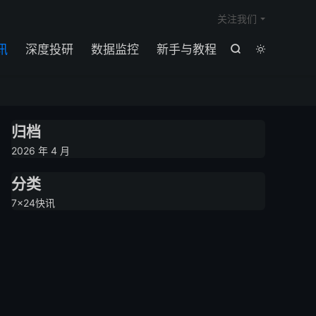

关注我们
讯
深度投研
数据监控
新手与教程


归档
2026 年 4 月
分类
7×24快讯