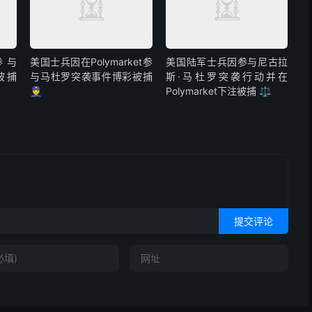
参与
美国士兵因在Polymarket参
美国陆军士兵因参与尼古拉
彩被捕
与马杜罗突袭事件博彩被捕
斯·马杜罗突袭行动并在
👮
Polymarket下注被捕 ⚖️
提交评论