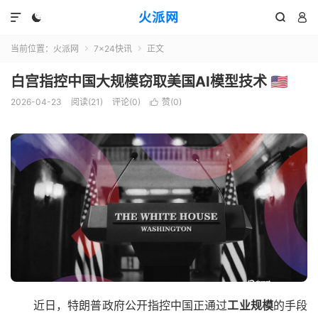
火派网




当前位置：
火派网
7×24快讯
正文


白宫指控中国大规模窃取美国AI模型技术 🇺🇸
2026-04-23
阅读(21)
评论(0)
赞(
0
)

近日，特朗普政府公开指控中国正通过
工业规模
的手段