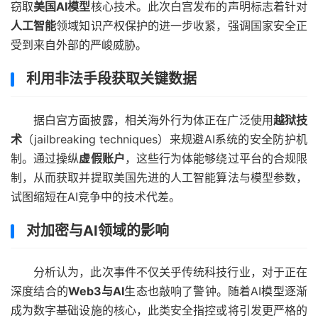
窃取
美国AI模型
核心技术。此次白宫发布的声明标志着针对
人工智能
领域知识产权保护的进一步收紧，强调国家安全正
受到来自外部的严峻威胁。
利用非法手段获取关键数据
据白宫方面披露，相关海外行为体正在广泛使用
越狱技
术
（jailbreaking techniques）来规避AI系统的安全防护机
制。通过操纵
虚假账户
，这些行为体能够绕过平台的合规限
制，从而获取并提取美国先进的人工智能算法与模型参数，
试图缩短在AI竞争中的技术代差。
对加密与AI领域的影响
分析认为，此次事件不仅关乎传统科技行业，对于正在
深度结合的
Web3与AI
生态也敲响了警钟。随着AI模型逐渐
成为数字基础设施的核心，此类安全指控或将引发更严格的