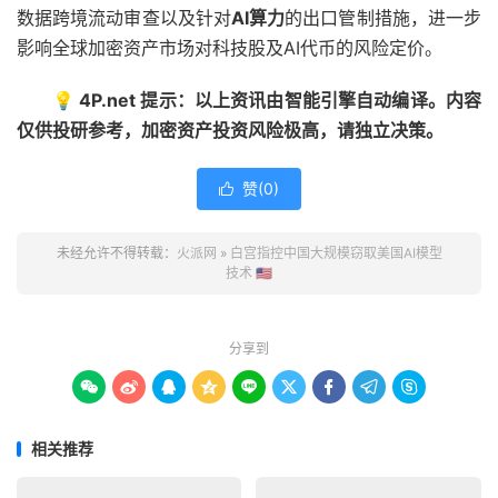
数据跨境流动审查以及针对
AI算力
的出口管制措施，进一步
影响全球加密资产市场对科技股及AI代币的风险定价。
💡 4P.net 提示：以上资讯由智能引擎自动编译。内容
仅供投研参考，加密资产投资风险极高，请独立决策。
赞(
0
)

未经允许不得转载：
火派网
»
白宫指控中国大规模窃取美国AI模型
技术 🇺🇸
分享到









相关推荐