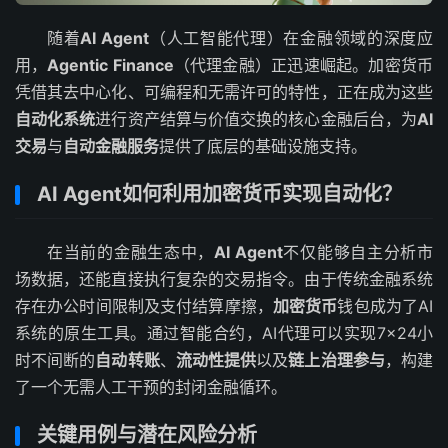
随着
AI Agent
（人工智能代理）在金融领域的深度应
用，
Agentic Finance
（代理金融）正迅速崛起。加密货币
凭借其去中心化、可编程和无需许可的特性，正在成为这些
自动化系统
进行资产结算与价值交换的核心金融后台，为
AI
交易
与
自动金融服务
提供了底层的基础设施支持。
AI Agent如何利用加密货币实现自动化？
在当前的金融生态中，
AI Agent
不仅能够自主分析市
场数据，还能直接执行复杂的交易指令。由于传统金融系统
存在办公时间限制及支付结算摩擦，
加密货币
钱包成为了AI
系统的原生工具。通过智能合约，AI代理可以实现7×24小
时不间断的
自动转账
、
流动性提供
以及
链上治理参与
，构建
了一个无需人工干预的封闭金融循环。
关键用例与潜在风险分析