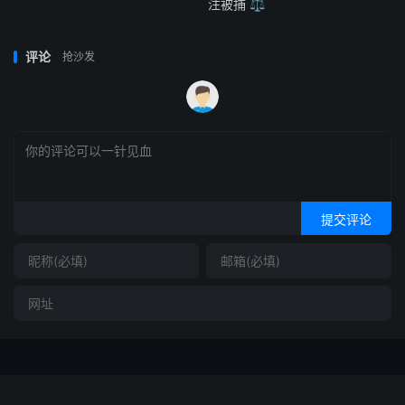
注被捕 ⚖️
评论
抢沙发
提交评论