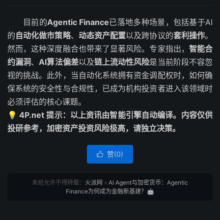
目前的
Agentic Finance
已落地多种场景，包括基于AI
的
自动化做市策略
、
动态资产配置
以及跨协议的
套利操作
。
然而，这种深度融合也带来了显著风险。专家指出，
智能合
约漏洞
、
AI算法偏差
以及
链上流动性风险
是当前阶段不容忽
视的挑战。此外，当自动化系统拥有资金调配权时，如何确
保系统的安全性与合规性，已成为机构投资者进入该领域时
必须评估的核心课题。
💡 4P.net 提示：以上资讯由智能引擎自动编译。内容仅供
投研参考，加密资产投资风险极高，请独立决策。
赞(
0
)

未经允许不得转载：
火派网
»
AI Agent与加密货币：Agentic
Finance为何成为金融新基建？🤖