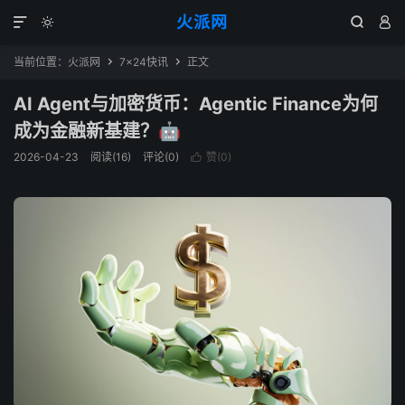
火派网




当前位置：
火派网
7×24快讯
正文


AI Agent与加密货币：Agentic Finance为何
成为金融新基建？🤖
2026-04-23
阅读(16)
评论(0)
赞(
0
)
