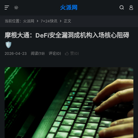
火派网




当前位置：
火派网
7×24快讯
正文


摩根大通：DeFi安全漏洞成机构入场核心阻碍
🛡️
2026-04-23
阅读(19)
评论(0)
赞(
0
)
