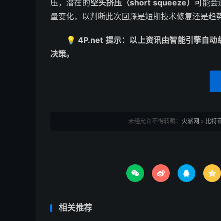
压，潜在的
空头挤压（short squeeze）
可能会
量变化，以判断此次回踩是短期技术修复还是趋
💡 4P.net 提示：以上资讯由智能引
决策。
未经允许不得转载：
火派网
»
比特




相关推荐