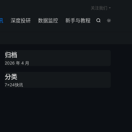

关注我们
讯
深度投研
数据监控
新手与教程


归档
2026 年 4 月
分类
7×24快讯