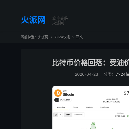
火派网
欢迎光临
火派网
当前位置：
火派网
7×24快讯
正文


比特币价格回落：受油价
2026-04-23
分类：
7×24