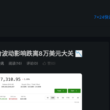
7×24快
波动影响跌离8万美元大关 📉
快讯
阅读(16)
评论(0)
赞(
0
)
