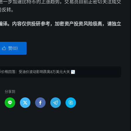
进一步加速比特币的上涨趋势。交易员目前正密切关注成交
势反转。
擎自动编译。内容仅供投研参考，加密资产投资风险极高，请独立
赞(
0
)

币价格回落：受油价波动影响跌离8万美元大关 📉
分享到




