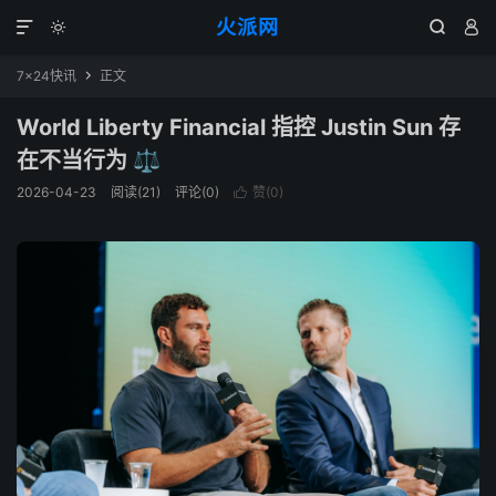
火派网




7×24快讯
正文

World Liberty Financial 指控 Justin Sun 存
在不当行为 ⚖️
2026-04-23
阅读(21)
评论(0)
赞(
0
)
