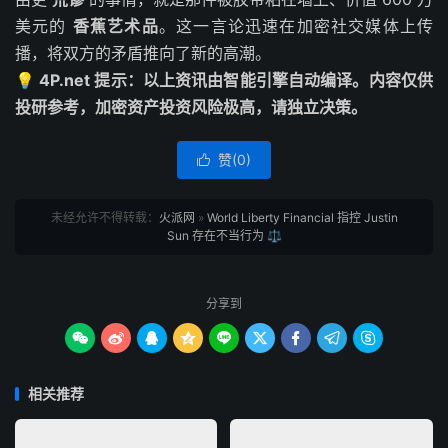
美元的
香蕉艺术品
。这一言论迅速在加密社交媒体上传
播，将双方的矛盾推向了新的高潮。
💡 4P.net 提示：以上资讯由智能引擎自动编译。内容仅供
投研参考，加密资产投资风险极高，请独立决策。
赞(
0
)

未经允许不得转载：
火派网
»
World Liberty Financial 指控 Justin
Sun 存在不当行为 ⚖️
分享到









相关推荐