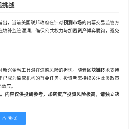
规挑战
命令时指出，当前美国联邦政府在针对
预测市场
的内幕交易监管方
在填补监管漏洞，确保公共权力与
加密资产
博弈脱钩，避免
对新兴金融工具潜在道德风险的担忧。随着
区块链
技术支持
争已成为监管机构的首要任务。投资者需持续关注此类政策
出效应。
动编译。内容仅供投研参考，加密资产投资风险极高，请独立决
赞(
0
)
