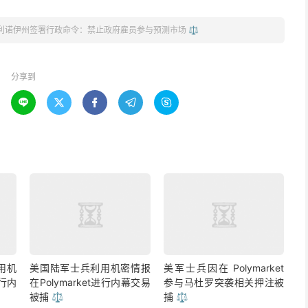
利诺伊州签署行政命令：禁止政府雇员参与预测市场 ⚖️
分享到





用机
美国陆军士兵利用机密情报
美军士兵因在 Polymarket
进行内
在Polymarket进行内幕交易
参与马杜罗突袭相关押注被
被捕 ⚖️
捕 ⚖️