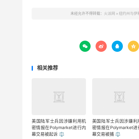
未经允许不得转载：
火派网
»
纽约州与伊




相关推荐
美国陆军士兵因涉嫌利用机
美国陆军士兵因涉嫌利
密情报在Polymarket进行内
密情报在Polymarket
幕交易被起诉 ⚖️
幕交易被捕 ⚖️