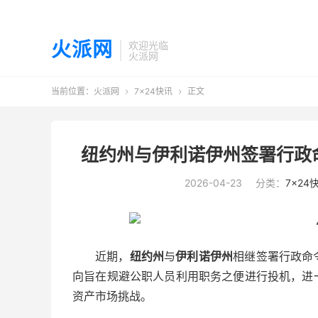
火派网
欢迎光临
火派网
当前位置：
火派网
7×24快讯
正文


纽约州与伊利诺伊州签署行政命
2026-04-23
分类：
7×24
近期，
纽约州
与
伊利诺伊州
相继签署行政命
向旨在规避公职人员利用职务之便进行投机，进
资产市场挑战。