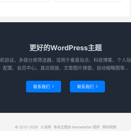
更好的WordPress主题
机验证、多级分类筛选器，适用于垂直站点、科技博客、个人站
配置、会员中心、直达链接、文章图片弹窗、自动缩略图等...
联系我们
联系我们


© 2010-2026
火派网
本站主题由
themebetter
提供
网站地图