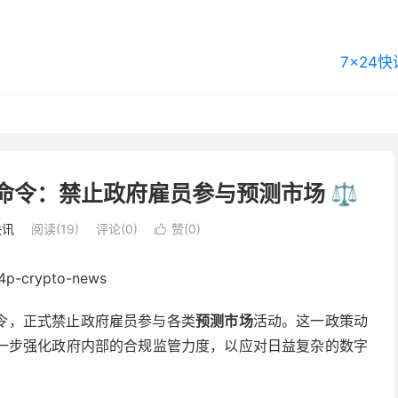
7×24快
令：禁止政府雇员参与预测市场 ⚖️
快讯
阅读(19)
评论(0)
赞(
0
)

令，正式禁止政府雇员参与各类
预测市场
活动。这一政策动
一步强化政府内部的合规监管力度，以应对日益复杂的数字