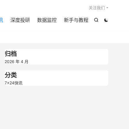

关注我们
讯
深度投研
数据监控
新手与教程


归档
2026 年 4 月
分类
7×24快讯