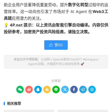
助企业用户显著降低重复劳动，提升
数字化转型
过程中的运
营效率。这一动向也引发了市场对于 AI Agent 在
Web3工
具链
应用潜力的关注。
💡 4P.net 提示：以上资讯由智能引擎自动编译。内容仅供
投研参考，加密资产投资风险极高，请独立决策。
赞(
0
)

未经允许不得转载：
火派网
»
OpenAI发布ChatGPT Workspace
Agents功能，大幅提升办公自动化效率 🚀
分享到









相关推荐