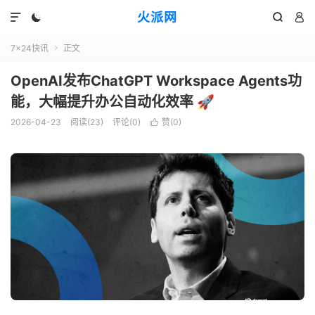
火派网




7×24快讯
正文

OpenAI发布ChatGPT Workspace Agents功
能，大幅提升办公自动化效率 🚀
2026-04-23
阅读(23)
评论(0)
赞(
0
)
