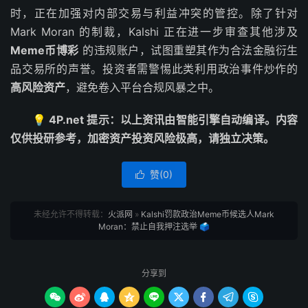
时，正在加强对内部交易与利益冲突的管控。除了针对
Mark Moran 的制裁，Kalshi 正在进一步审查其他涉及
Meme币博彩
的违规账户，试图重塑其作为合法金融衍生
品交易所的声誉。投资者需警惕此类利用政治事件炒作的
高风险资产
，避免卷入平台合规风暴之中。
💡 4P.net 提示：以上资讯由智能引擎自动编译。内容
仅供投研参考，加密资产投资风险极高，请独立决策。
赞(
0
)

未经允许不得转载：
火派网
»
Kalshi罚款政治Meme币候选人Mark
Moran：禁止自我押注选举 🗳️
分享到








