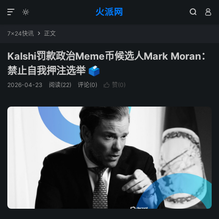
火派网




7×24快讯
正文

Kalshi罚款政治Meme币候选人Mark Moran：
禁止自我押注选举 🗳️
2026-04-23
阅读(22)
评论(0)
赞(
0
)
