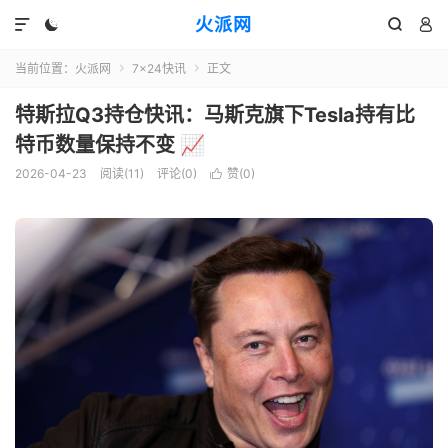
火派网




当前位置：
火派网
7×24快讯
正文


特斯拉Q3持仓快讯：马斯克旗下Tesla持有比
特币数量保持不变 📈
2026-04-23
阅读(11)
评论(0)
赞(
0
)
