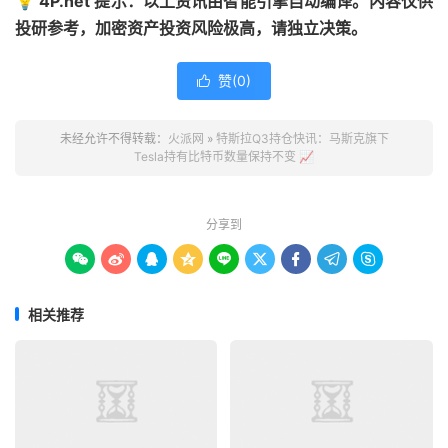
💡 4P.net 提示：以上资讯由智能引擎自动编译。内容仅供
投研参考，加密资产投资风险极高，请独立决策。
赞(
0
)

未经允许不得转载：
火派网
»
特斯拉Q3持仓快讯：马斯克旗下
Tesla持有比特币数量保持不变 📈
分享到









相关推荐