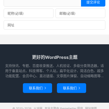
提交评论
更好的WordPress主题
支持快讯、专题、百度收录推送、人机验证、多级分类筛选器，适
用于垂直站点、科技博客、个人站，扁平化设计、简洁白色、超多
功能配置、会员中心、直达链接、文章图片弹窗、自动缩略图等...
联系我们
联系我们


© 2010-2026
火派网
本站主题由
themebetter
提供
网站地图