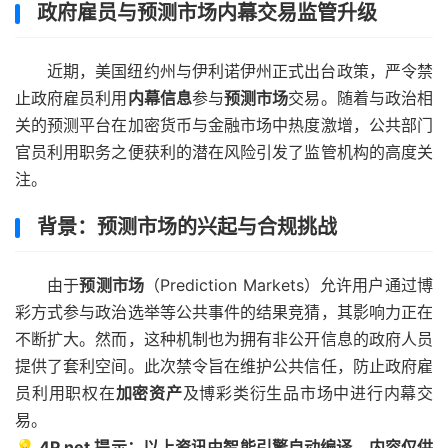
政府雇员与预测市场内幕交易监管升级
近期，美国纽约州与伊利诺伊州正式出台政策，严令禁
止政府雇员利用
内幕信息
参与
预测市场
交易。随着与政治相
关的预测平台在加密货币与金融市场中热度激增，公共部门
官员利用职务之便获利的潜在风险引发了监管机构的高度关
注。
背景：预测市场的兴起与合规挑战
由于
预测市场
（Prediction Markets）允许用户通过博
彩方式参与政治选举等公共事件的结果竞猜，其影响力正在
不断扩大。然而，这种机制也为拥有非公开信息的政府人员
提供了套利空间。此次禁令旨在维护公共信任，防止政府雇
员利用职权在
加密资产
及博彩类衍生品市场中进行内幕交
易。
💡 4P.net 提示：以上资讯由智能引擎自动编译。内容仅供