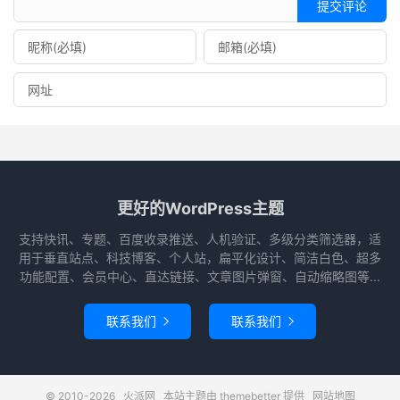
提交评论
更好的WordPress主题
支持快讯、专题、百度收录推送、人机验证、多级分类筛选器，适
用于垂直站点、科技博客、个人站，扁平化设计、简洁白色、超多
功能配置、会员中心、直达链接、文章图片弹窗、自动缩略图等...
联系我们
联系我们


© 2010-2026
火派网
本站主题由
themebetter
提供
网站地图