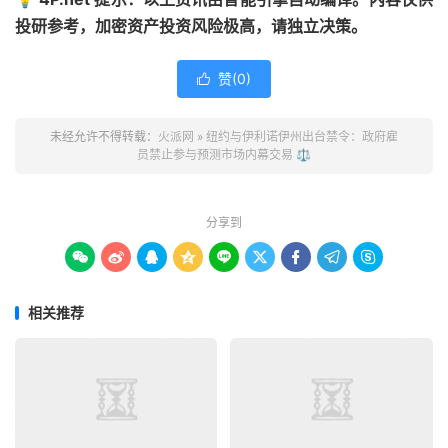
投研参考，加密资产投资风险极高，请独立决策。
赞(
0
)

未经允许不得转载：
火派网
»
纽约与伊利诺伊州出台禁令：政府雇
员禁止参与预测市场内幕交易 ⚖️
分享到









相关推荐