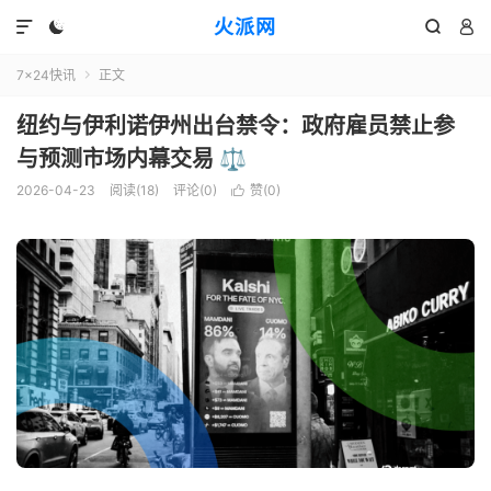
火派网




7×24快讯
正文

纽约与伊利诺伊州出台禁令：政府雇员禁止参
与预测市场内幕交易 ⚖️
2026-04-23
阅读(18)
评论(0)
赞(
0
)
