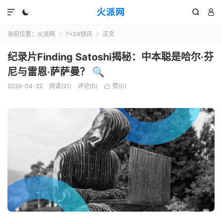
火派网




当前位置：
火派网
7×24快讯
正文


纪录片Finding Satoshi揭秘：中本聪是哈尔·芬
尼与雷恩·萨萨曼？ 🔍
2026-04-22
阅读(21)
评论(0)
赞(
0
)
