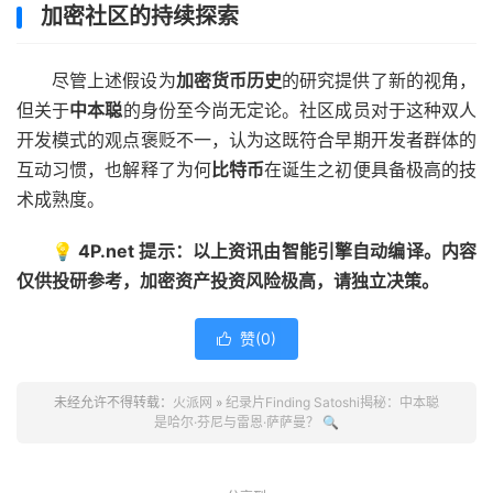
加密社区的持续探索
尽管上述假设为
加密货币历史
的研究提供了新的视角，
但关于
中本聪
的身份至今尚无定论。社区成员对于这种双人
开发模式的观点褒贬不一，认为这既符合早期开发者群体的
互动习惯，也解释了为何
比特币
在诞生之初便具备极高的技
术成熟度。
💡 4P.net 提示：以上资讯由智能引擎自动编译。内容
仅供投研参考，加密资产投资风险极高，请独立决策。
赞(
0
)

未经允许不得转载：
火派网
»
纪录片Finding Satoshi揭秘：中本聪
是哈尔·芬尼与雷恩·萨萨曼？ 🔍