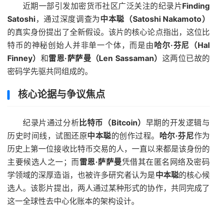
近期一部引发加密货币社区广泛关注的纪录片
Finding
Satoshi
，通过深度调查为
中本聪（Satoshi Nakamoto）
的真实身份提出了全新假设。该片的核心论点指出，这位比
特币的神秘创始人并非单一个体，而是由
哈尔·芬尼（Hal
Finney）
和
雷恩·萨萨曼（Len Sassaman）
这两位已故的
密码学先驱共同组成的。
核心论据与争议焦点
纪录片通过分析
比特币（Bitcoin）
早期的开发逻辑与
历史时间线，试图还原
中本聪
的创作过程。
哈尔·芬尼
作为
历史上第一位接收比特币交易的人，一直以来都是该身份的
主要候选人之一；而
雷恩·萨萨曼
凭借其在匿名网络及密码
学领域的深厚造诣，也被许多研究者认为是
中本聪
的核心候
选人。该影片提出，两人通过某种形式的协作，共同完成了
这一全球性去中心化账本的架构设计。