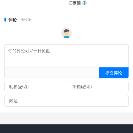
注被捕 ⚖️
评论
抢沙发
提交评论