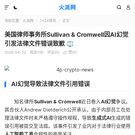
火派网




当前位置：
火派网
7×24快讯
正文


美国律师事务所Sullivan & Cromwell因AI幻觉
引发法律文件错误致歉 ⚖️
2026-04-22
阅读(16)
评论(0)
赞(
0
)

AI幻觉导致法律文件引用错误
知名律所
Sullivan & Cromwell
近日卷入
AI幻觉
争议。
其合伙人Andrew Dietderich公开承认，由于内部员工在处
理法律文件时未严格遵守操作规程，导致
生成式AI
生成的错
误引用被提交至法庭。该事件引发了业内对于法律行业使用
人工智能工具
合规性的高度关注。