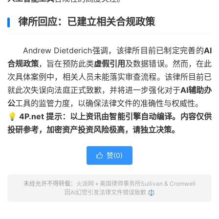
律所回应：已建立相关合规政策
Andrew Dietderich强调，该律所目前已制定完善的
AI
合规政策
，旨在预防此类
虚假引用
及数据错误。然而，在此
次具体案例中，相关人员未能落实审查流程。该律所目前已
就此次失误向法庭正式致歉，并将进一步强化对于
AI辅助办
公
工具的监管力度，以确保法律文件的准确性与权威性。
💡 4P.net 提示：以上资讯由智能引擎自动编译。内容仅供
投研参考，加密资产投资风险极高，请独立决策。
赞(
0
)

未经允许不得转载：
火派网
»
美国律师事务所Sullivan & Cromwell
因AI幻觉引发法律文件错误致歉 ⚖️