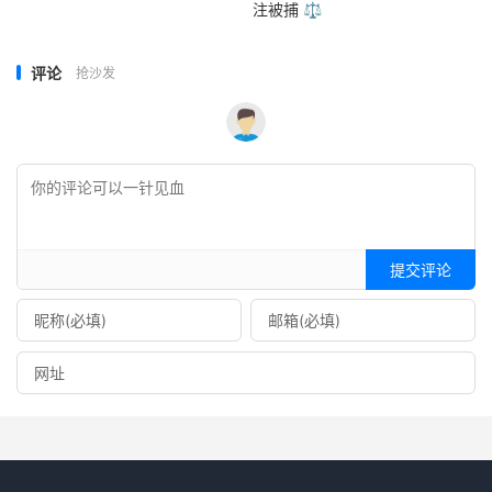
注被捕 ⚖️
评论
抢沙发
提交评论