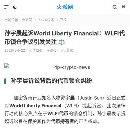
火派网




当前位置：
火派网
7×24快讯
正文


孙宇晨起诉World Liberty Financial：WLFI代
币锁仓争议引发关注 ⚖️
2026-04-22
阅读(24)
评论(0)
赞(
0
)

孙宇晨诉讼背后的代币锁仓纠纷
加密货币行业知名人物
孙宇晨
（Justin Sun）近日正式
对
World Liberty Financial
（WLFI）提起诉讼。此次法律
行动的核心焦点在于
WLFI代币
的锁仓机制，孙宇晨表示提
起诉讼旨在保护其作为
代币持有者
的正当权益。