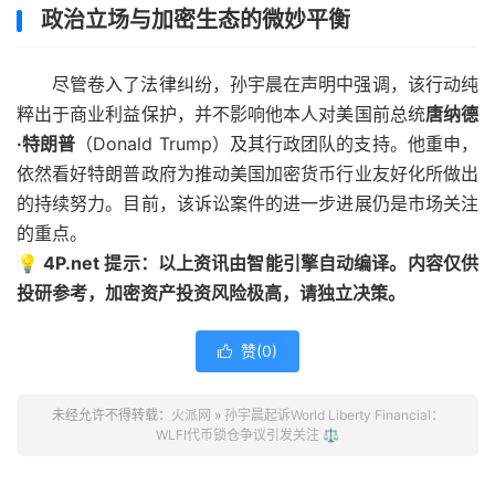
政治立场与加密生态的微妙平衡
尽管卷入了法律纠纷，孙宇晨在声明中强调，该行动纯
粹出于商业利益保护，并不影响他本人对美国前总统
唐纳德
·特朗普
（Donald Trump）及其行政团队的支持。他重申，
依然看好特朗普政府为推动美国加密货币行业友好化所做出
的持续努力。目前，该诉讼案件的进一步进展仍是市场关注
的重点。
💡 4P.net 提示：以上资讯由智能引擎自动编译。内容仅供
投研参考，加密资产投资风险极高，请独立决策。
赞(
0
)

未经允许不得转载：
火派网
»
孙宇晨起诉World Liberty Financial：
WLFI代币锁仓争议引发关注 ⚖️