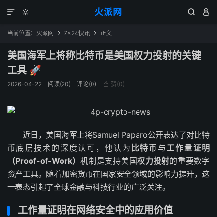
火派网




当前位置：
火派网
7×24快讯
正文


美国海军上将称比特币是美国权力投射的关键
工具 🚀
2026-04-22
阅读(20)
评论(0)
赞(
0
)

近日，美国海军上将Samuel Paparo公开表达了对比特
币底层技术的深度认可，他认为
比特币
与
工作量证明
（Proof-of-Work）
机制是支持美国
权力投射
的重要数字
资产工具。随着加密货币在国家安全领域的影响力提升，这
一表态引起了全球金融与科技行业的广泛关注。
工作量证明在网络安全中的应用价值