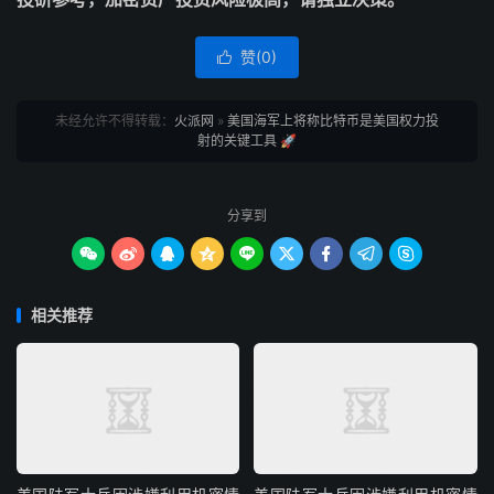
赞(
0
)

未经允许不得转载：
火派网
»
美国海军上将称比特币是美国权力投
射的关键工具 🚀
分享到









相关推荐