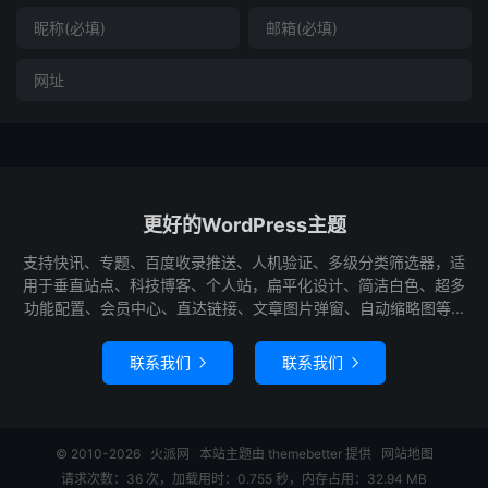
更好的WordPress主题
支持快讯、专题、百度收录推送、人机验证、多级分类筛选器，适
用于垂直站点、科技博客、个人站，扁平化设计、简洁白色、超多
功能配置、会员中心、直达链接、文章图片弹窗、自动缩略图等...
联系我们
联系我们


© 2010-2026
火派网
本站主题由
themebetter
提供
网站地图
请求次数：36 次，加载用时：0.755 秒，内存占用：32.94 MB