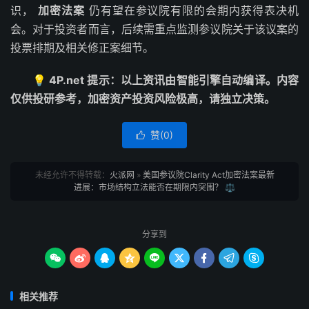
识，
加密法案
仍有望在参议院有限的会期内获得表决机
会。对于投资者而言，后续需重点监测参议院关于该议案的
投票排期及相关修正案细节。
💡 4P.net 提示：以上资讯由智能引擎自动编译。内容
仅供投研参考，加密资产投资风险极高，请独立决策。
赞(
0
)

未经允许不得转载：
火派网
»
美国参议院Clarity Act加密法案最新
进展：市场结构立法能否在期限内突围？ ⚖️
分享到









相关推荐