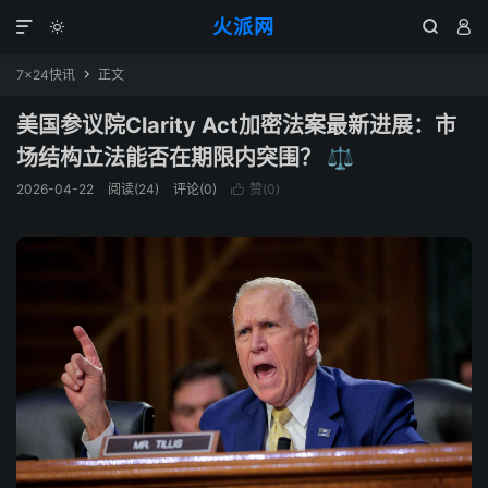
火派网




7×24快讯
正文

美国参议院Clarity Act加密法案最新进展：市
场结构立法能否在期限内突围？ ⚖️
2026-04-22
阅读(24)
评论(0)
赞(
0
)
