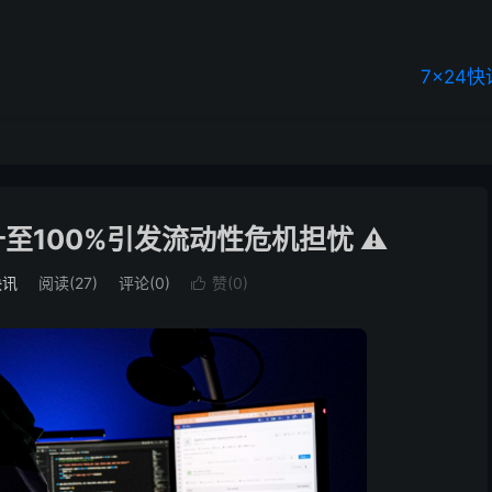
7×24快
至100%引发流动性危机担忧 ⚠️
快讯
阅读(27)
评论(0)
赞(
0
)
