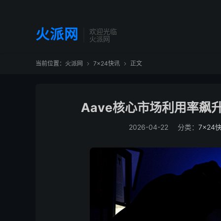
火派网
欢迎光临
火派网
当前位置：
火派网
7×24快讯
正文


Aave核心市场利用率飙升
2026-04-22
分类：
7×24