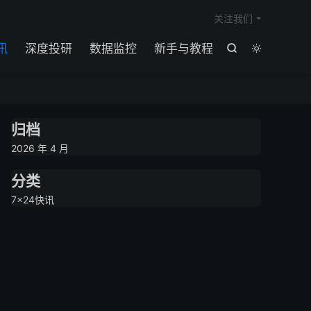

关注我们
讯
深度投研
数据监控
新手与教程


归档
2026 年 4 月
分类
7×24快讯