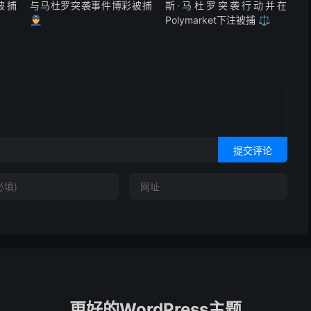
彩被捕
与马杜罗突袭事件博彩被捕
斯·马杜罗突袭行动并在
👮
Polymarket下注被捕 ⚖️
提交评论
更好的WordPress主题