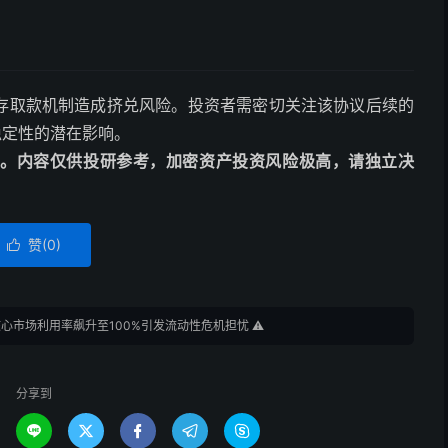
能对存取款机制造成挤兑风险。投资者需密切关注该协议后续的
态稳定性的潜在影响。
动编译。内容仅供投研参考，加密资产投资风险极高，请独立决
赞(
0
)

e核心市场利用率飙升至100%引发流动性危机担忧 ⚠️
分享到




