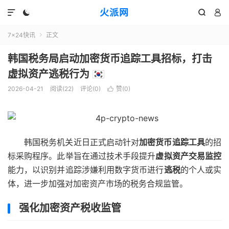
火派网




7×24快讯
正文

韩国税务局启动加密货币追踪工具招标，打击
虚拟资产逃税行为 🇰🇷
2026-04-21
阅读(22)
评论(0)
赞(
0
)

韩国税务机关近日正式启动针对
加密货币追踪工具
的招
标采购程序。此举旨在通过技术手段提升
虚拟资产交易监控
能力，以识别并追踪涉嫌利用数字货币进行
逃税
的个人或实
体，进一步加强对加密资产市场的税务合规监管。
强化加密资产税收监管