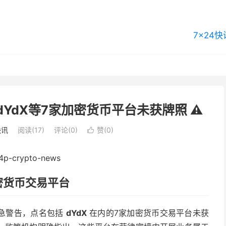
7×24快
YdX等7家加密货币平台未获牌照 ⚠️
快讯
阅读(17)
评论(0)
赞(
0
)

密货币交易平台
紧急警告，点名包括
dYdX
在内的7家加密货币交易平台未获