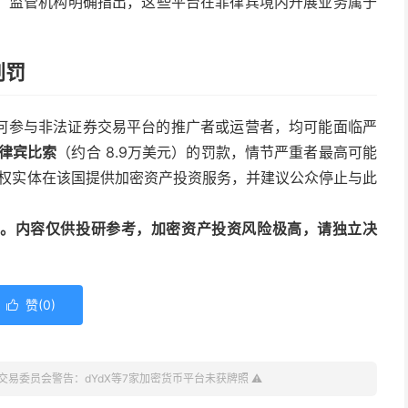
，监管机构明确指出，这些平台在菲律宾境内开展业务属于
刑罚
何参与非法证券交易平台的推广者或运营者，均可能面临严
菲律宾比索
（约合 8.9万美元）的罚款，情节严重者最高可能
授权实体在该国提供加密资产投资服务，并建议公众停止与此
动编译。内容仅供投研参考，加密资产投资风险极高，请独立决
赞(
0
)

交易委员会警告：dYdX等7家加密货币平台未获牌照 ⚠️