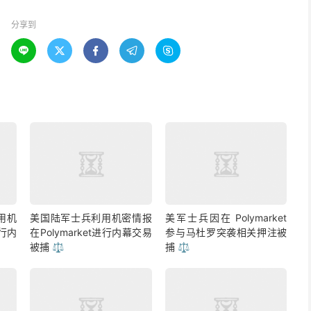
分享到





用机
美国陆军士兵利用机密情报
美军士兵因在 Polymarket
进行内
在Polymarket进行内幕交易
参与马杜罗突袭相关押注被
被捕 ⚖️
捕 ⚖️