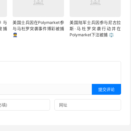
参与
美国士兵因在Polymarket参
美国陆军士兵因参与尼古拉
彩被捕
与马杜罗突袭事件博彩被捕
斯·马杜罗突袭行动并在
👮
Polymarket下注被捕 ⚖️
提交评论