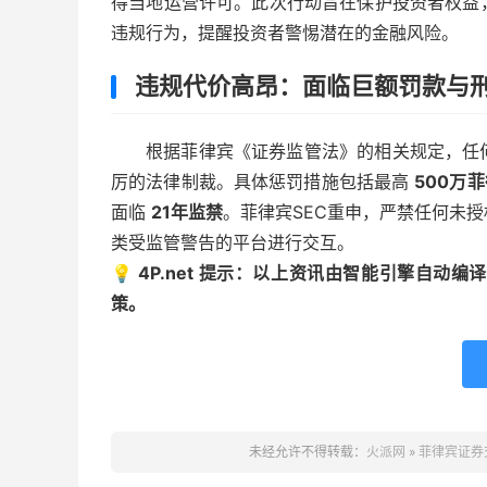
得当地运营许可。此次行动旨在保护投资者权益
违规行为，提醒投资者警惕潜在的金融风险。
违规代价高昂：面临巨额罚款与
根据菲律宾《证券监管法》的相关规定，任
厉的法律制裁。具体惩罚措施包括最高
500万
面临
21年监禁
。菲律宾SEC重申，严禁任何未
类受监管警告的平台进行交互。
💡 4P.net 提示：以上资讯由智能引擎自
策。
未经允许不得转载：
火派网
»
菲律宾证券