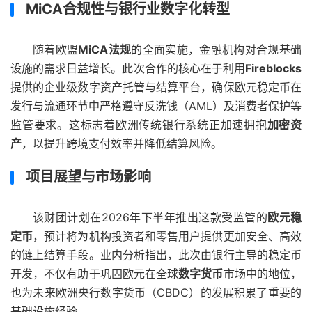
MiCA合规性与银行业数字化转型
随着欧盟
MiCA法规
的全面实施，金融机构对合规基础
设施的需求日益增长。此次合作的核心在于利用
Fireblocks
提供的企业级数字资产托管与结算平台，确保欧元稳定币在
发行与流通环节中严格遵守反洗钱（AML）及消费者保护等
监管要求。这标志着欧洲传统银行系统正加速拥抱
加密资
产
，以提升跨境支付效率并降低结算风险。
项目展望与市场影响
该财团计划在2026年下半年推出这款受监管的
欧元稳
定币
，预计将为机构投资者和零售用户提供更加安全、高效
的链上结算手段。业内分析指出，此次由银行主导的稳定币
开发，不仅有助于巩固欧元在全球
数字货币
市场中的地位，
也为未来欧洲央行数字货币（CBDC）的发展积累了重要的
基础设施经验。