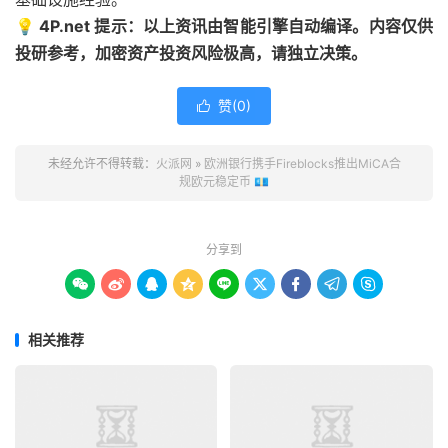
💡 4P.net 提示：以上资讯由智能引擎自动编译。内容仅供
投研参考，加密资产投资风险极高，请独立决策。
赞(
0
)

未经允许不得转载：
火派网
»
欧洲银行携手Fireblocks推出MiCA合
规欧元稳定币 💶
分享到









相关推荐