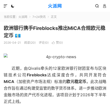
火派网




当前位置：
火派网
7×24快讯
正文


欧洲银行携手Fireblocks推出MiCA合规欧元稳
定币 💶
2026-04-21
阅读(20)
评论(0)
赞(
0
)

近期，由Qivalis牵头的12家欧洲银行财团宣布与区块
链技术公司
Fireblocks
达成深度合作，共同开发符合
MiCA
（加密资产市场法规）标准的
欧元稳定币
。此次战略
合作旨在通过构建受监管的数字货币体系，进一步推动欧洲
金融市场的资产代币化进程，该项目计划于2026年下半年
正式上线。