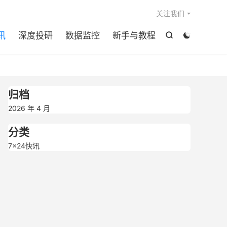

关注我们
讯
深度投研
数据监控
新手与教程


归档
2026 年 4 月
分类
7×24快讯