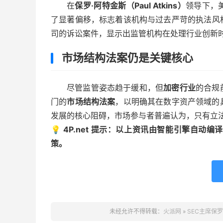
在
保罗·阿特金斯（Paul Atkins）
领导下，
了显著偏移，标志着该机构与过去严苛的执法风
司的诉讼案件，显示出监管机构在处理行业创新
市场结构法案仍是关键核心
尽管监管姿态趋于缓和，但
加密行业
的合规
门的
市场结构法案
，以明确其在数字资产领域的
发展的核心阻碍，市场参与者普遍认为，只有立
💡 4P.net 提示：以上资讯由智能引擎自
策。
未经允许不得转载：
火派网
»
SEC主席保