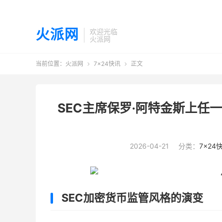
火派网
欢迎光临
火派网
当前位置：
火派网
7×24快讯
正文


SEC主席保罗·阿特金斯上任
2026-04-21
分类：
7×24
SEC加密货币监管风格的演变