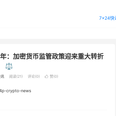
7×24快
一年：加密货币监管政策迎来重大转折
⚖️
快讯
阅读(21)
评论(0)
赞(
0
)
