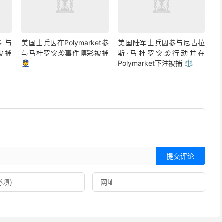
参与
美国士兵因在Polymarket参
美国陆军士兵因参与尼古拉
彩被捕
与马杜罗突袭事件博彩被捕
斯·马杜罗突袭行动并在
👮
Polymarket下注被捕 ⚖️
提交评论