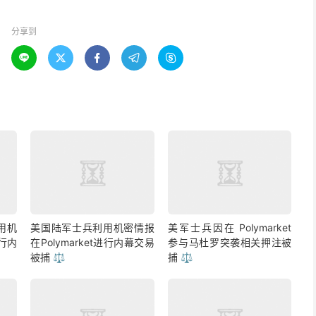
分享到





用机
美国陆军士兵利用机密情报
美军士兵因在 Polymarket
进行内
在Polymarket进行内幕交易
参与马杜罗突袭相关押注被
被捕 ⚖️
捕 ⚖️