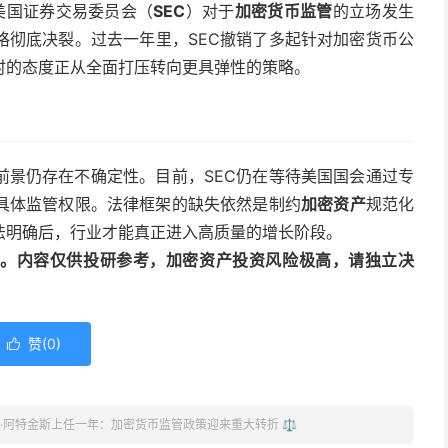
美国证券交易委员会（
SEC
）对于
加密货币监管
的立场发生
格彻底决裂。过去一年里，SEC撤销了多起针对加密货币公
时的态度正从全面打压转向更具弹性的策略。
前景仍存在不确定性。目前，SEC仍在等待美国国会通过专
具体监管权限。法律框架的缺失依然是制约
加密资产
规范化
法明确后，行业才能真正进入高质量的增长阶段。
动编译。内容仅供投研参考，加密资产投资风险极高，请独立决
赞(
0
)

罗·阿特金斯上任一年：加密货币监管政策迎来重大转折 ⚖️