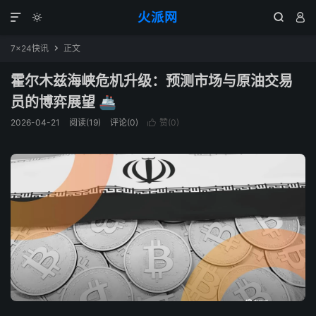
火派网




7×24快讯
正文

霍尔木兹海峡危机升级：预测市场与原油交易
员的博弈展望 🚢
2026-04-21
阅读(19)
评论(0)
赞(
0
)
