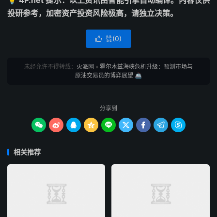
💡 4P.net 提示：以上资讯由智能引擎自动编译。内容仅供
投研参考，加密资产投资风险极高，请独立决策。
赞(
0
)

未经允许不得转载：
火派网
»
霍尔木兹海峡危机升级：预测市场与
原油交易员的博弈展望 🚢
分享到









相关推荐