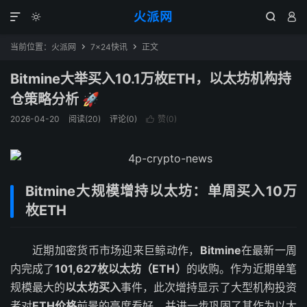
火派网




当前位置：
火派网
7×24快讯
正文


Bitmine大举买入10.1万枚ETH，以太坊机构持
仓策略分析 🚀
2026-04-20
阅读(20)
评论(0)
赞(
0
)

Bitmine大规模增持以太坊：单周买入10万
枚ETH
近期加密货币市场迎来巨鲸动作，
Bitmine
在最新一周
内完成了
101,627枚以太坊（ETH）
的收购。作为近期单笔
规模最大的
以太坊买入
事件，此次增持显示了大型机构投资
者对
ETH价格
前景的高度看好，并进一步巩固了其作为以太