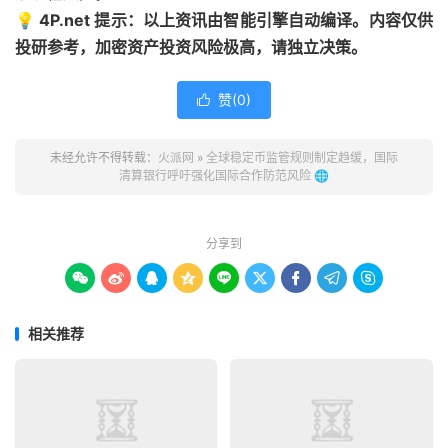
💡 4P.net 提示：以上资讯由智能引擎自动编译。内容仅供
投研参考，加密资产投资风险极高，请独立决策。
赞(
0
)

未经允许不得转载：
火派网
»
全球稳定币监管规则制定趋缓，国际
清算银行呼吁强化国际合作防范风险 🌐
分享到









相关推荐