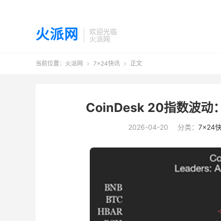
火派网
欢迎光临
火派网
当前位置：
火派网
7×24快讯
正文


CoinDesk 20指数波动
2026-04-20
分类：
7×24