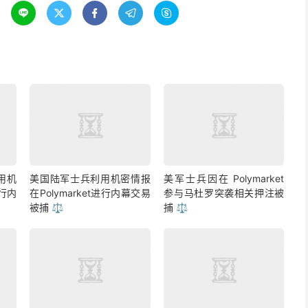





用机
美国陆军士兵利用机密情报
美军士兵因在 Polymarket
进行内
在Polymarket进行内幕交易
参与马杜罗突袭相关押注被
被捕 ⚖️
捕 ⚖️