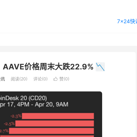
7×24快
：AAVE价格周末大跌22.9% 📉
快讯
阅读(20)
评论(0)
赞(
0
)
