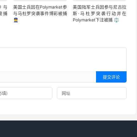
参与
美国士兵因在Polymarket参
美国陆军士兵因参与尼古拉
彩被捕
与马杜罗突袭事件博彩被捕
斯·马杜罗突袭行动并在
👮
Polymarket下注被捕 ⚖️
提交评论