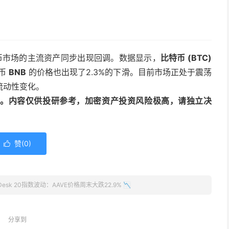
币市场的主流资产同步出现回调。数据显示，
比特币 (BTC)
代币
BNB
的价格也出现了2.3%的下滑。目前市场正处于震荡
流动性变化。
动编译。内容仅供投研参考，加密资产投资风险极高，请独立决
赞(
0
)

nDesk 20指数波动：AAVE价格周末大跌22.9% 📉
分享到