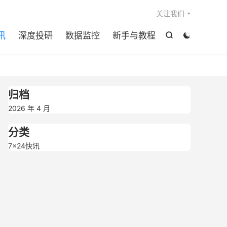

关注我们
讯
深度投研
数据监控
新手与教程


归档
2026 年 4 月
分类
7×24快讯