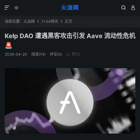
火派网




当前位置：
火派网
7×24快讯
正文


Kelp DAO 遭遇黑客攻击引发 Aave 流动性危机
🚨
2026-04-20
阅读(14)
评论(0)
赞(
0
)
