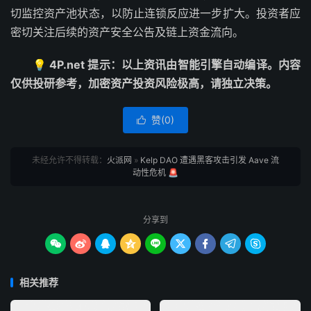
切监控资产池状态，以防止连锁反应进一步扩大。投资者应
密切关注后续的资产安全公告及链上资金流向。
💡 4P.net 提示：以上资讯由智能引擎自动编译。内容
仅供投研参考，加密资产投资风险极高，请独立决策。
赞(
0
)

未经允许不得转载：
火派网
»
Kelp DAO 遭遇黑客攻击引发 Aave 流
动性危机 🚨
分享到









相关推荐