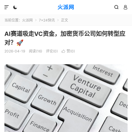
火派网




当前位置：
火派网
7×24快讯
正文


AI赛道吸走VC资金，加密货币公司如何转型应
对？🚀
2026-04-19
阅读(16)
评论(0)
赞(
0
)
