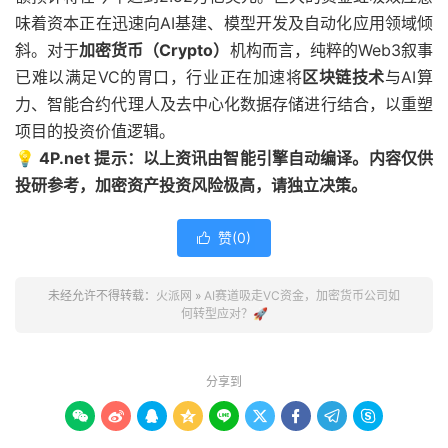
味着资本正在迅速向AI基建、模型开发及自动化应用领域倾
斜。对于
加密货币（Crypto）
机构而言，纯粹的Web3叙事
已难以满足VC的胃口，行业正在加速将
区块链技术
与AI算
力、智能合约代理人及去中心化数据存储进行结合，以重塑
项目的投资价值逻辑。
💡 4P.net 提示：以上资讯由智能引擎自动编译。内容仅供
投研参考，加密资产投资风险极高，请独立决策。
赞(
0
)

未经允许不得转载：
火派网
»
AI赛道吸走VC资金，加密货币公司如
何转型应对？🚀
分享到








