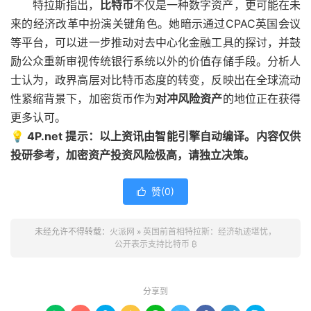
特拉斯指出，
比特币
不仅是一种数字资产，更可能在未
来的经济改革中扮演关键角色。她暗示通过CPAC英国会议
等平台，可以进一步推动对去中心化金融工具的探讨，并鼓
励公众重新审视传统银行系统以外的价值存储手段。分析人
士认为，政界高层对比特币态度的转变，反映出在全球流动
性紧缩背景下，加密货币作为
对冲风险资产
的地位正在获得
更多认可。
💡 4P.net 提示：以上资讯由智能引擎自动编译。内容仅供
投研参考，加密资产投资风险极高，请独立决策。
赞(
0
)

未经允许不得转载：
火派网
»
英国前首相特拉斯：经济轨迹堪忧，
公开表示支持比特币 ₿
分享到