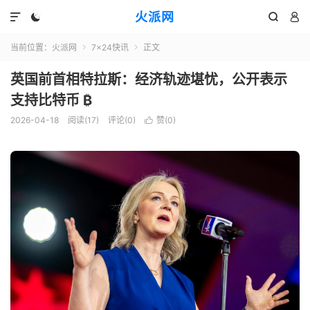
火派网




当前位置：
火派网
7×24快讯
正文


英国前首相特拉斯：经济轨迹堪忧，公开表示
支持比特币 ₿
2026-04-18
阅读(17)
评论(0)
赞(
0
)
