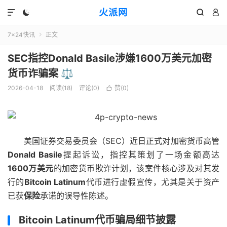
火派网




7×24快讯
正文

SEC指控Donald Basile涉嫌1600万美元加密
货币诈骗案 ⚖️
2026-04-18
阅读(18)
评论(0)
赞(
0
)

美国证券交易委员会（SEC）近日正式对加密货币高管
Donald Basile
提起诉讼，指控其策划了一场金额高达
1600万美元
的加密货币欺诈计划，该案件核心涉及对其发
行的
Bitcoin Latinum
代币进行虚假宣传，尤其是关于资产
已获
保险
承诺的误导性陈述。
Bitcoin Latinum代币骗局细节披露