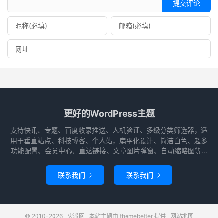
提交评论
更好的WordPress主题
支持快讯、专题、百度收录推送、人机验证、多级分类筛选器，适
用于垂直站点、科技博客、个人站，扁平化设计、简洁白色、超多
功能配置、会员中心、直达链接、文章图片弹窗、自动缩略图等...
联系我们
联系我们


© 2010-2026
火派网
本站主题由
themebetter
提供
网站地图