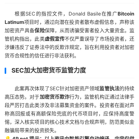
根据SEC的指控文件，Donald Basile在推广
Bitcoin
Latinum
项目时，通过向潜在投资者散布虚假信息，声称该
加密资产具备
保险
保障，从而诱骗受害者投入大量资金。监
管机构指出，此类
虚假宣传
不仅严重误导了市场投资者，还
涉嫌违反了证券法中的反欺诈规定，旨在利用投资者对加密
货币合规性的信任进行非法获利。
SEC加大加密货币监管力度
此案再次体现了SEC针对加密资产领域
监管执法
的持续
高压态势。对于
加密货币欺诈
行为，监管机构正通过法律手
段严厉打击此类涉及非法募集资金的案件。投资者在面对声
称高回报或有高额保险兜底的代币项目时，应保持高度警
惕，深入核实项目的核心技术文档与合规声明，防范类似金
融骗局带来的投资损失。
💡 4P.net 提示：以上资讯由智能引擎自动编译。内容仅供