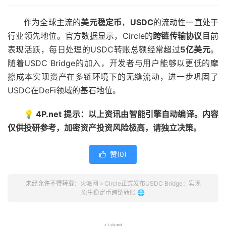
作为全球主流的
美元稳定币
，
USDC
的流动性一直处于
行业领先地位。官方数据显示，Circle的
跨链传输协议
目前
表现活跃，每日处理的USDC转账总额经常超过
5亿美元
。
随着USDC Bridge的加入，开发者与用户能够以更低的摩
擦成本实现资产在多链环境下的无缝流动，进一步巩固了
USDC在DeFi领域的基石地位。
💡 4P.net 提示：以上资讯由智能引擎自动编译。内容
仅供投研参考，加密资产投资风险极高，请独立决策。
赞(
0
)

未经允许不得转载：
火派网
»
Circle正式发布USDC Bridge：实现
原生稳定币跨链转账 🌐