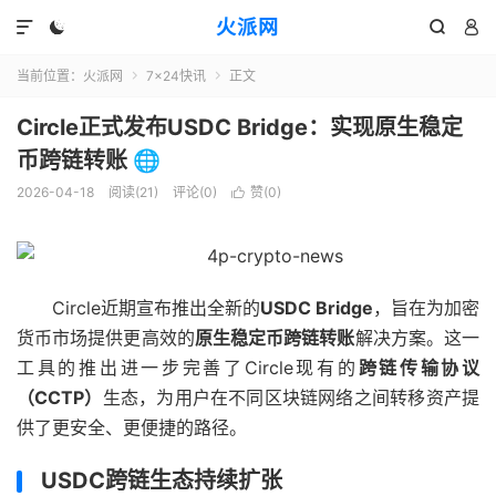
火派网




当前位置：
火派网
7×24快讯
正文


Circle正式发布USDC Bridge：实现原生稳定
币跨链转账 🌐
2026-04-18
阅读(21)
评论(0)
赞(
0
)

Circle近期宣布推出全新的
USDC Bridge
，旨在为加密
货币市场提供更高效的
原生稳定币跨链转账
解决方案。这一
工具的推出进一步完善了Circle现有的
跨链传输协议
（CCTP）
生态，为用户在不同区块链网络之间转移资产提
供了更安全、更便捷的路径。
USDC跨链生态持续扩张