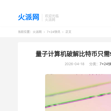
火派网
欢迎光临
火派网
当前位置：
火派网
7×24快讯
正文


量子计算机破解比特币只需9
2026-04-18
分类：
7×24