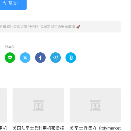
赞(
0
)

机破解比特币只需9分钟？揭秘加密货币安全威胁 🚀
分享到





用机
美国陆军士兵利用机密情报
美军士兵因在 Polymarket