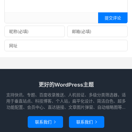
提交评论
更好的WordPress主题
支持快讯、专题、百度收录推送、人机验证、多级分类筛选器，适
用于垂直站点、科技博客、个人站，扁平化设计、简洁白色、超多
功能配置、会员中心、直达链接、文章图片弹窗、自动缩略图等...
联系我们
联系我们

