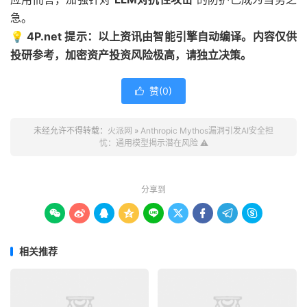
急。
💡 4P.net 提示：以上资讯由智能引擎自动编译。内容仅供
投研参考，加密资产投资风险极高，请独立决策。
赞(
0
)

未经允许不得转载：
火派网
»
Anthropic Mythos漏洞引发AI安全担
忧：通用模型揭示潜在风险 ⚠️
分享到









相关推荐