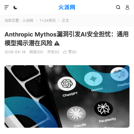
火派网




当前位置：
火派网
7×24快讯
正文


Anthropic Mythos漏洞引发AI安全担忧：通用
模型揭示潜在风险 ⚠️
2026-04-18
阅读(20)
评论(0)
赞(
0
)
