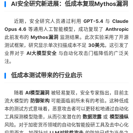
AI安全研究新进展：低成本复现Mythos漏洞
近期，安全研究人员通过利用
GPT-5.4
与
Claude
Opus 4.6
等通用人工智能模型，成功复现了
Anthropic
此前发布的
Mythos漏洞
监测结果。此次实验采用了开源
测试框架，研究显示单次扫描成本不足
30美元
，这引发了
业界对于
AI大模型安全
与自动化攻击门槛降低的广泛关
注。
低成本测试带来的行业启示
随着
AI模型漏洞
被轻易复现，安全专家指出，目前主
流大模型的
防御架构
可能面临前所未有的考验。这种低成
本的测试方式意味着，恶意攻击者可以更轻松地通过自动化
工具探测模型隐患，从而引发潜在的
数据泄露
或
模型操纵
风险。对于加密货币领域的自动化智能投研工具及去中心化
应用而言，加强针对
LLM对抗性攻击
的防护已成为当务之