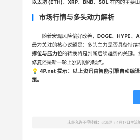
以太坊 (ETH)
、
XRP
、
BNB
、
SOL
在内的主要山
市场行情与多头动力解析
随着宏观风险偏好改善，
DOGE
、
HYPE
、
A
最为关注的核心议题是：多头主力是否具备持续
撑位与压力位
的转换将是判断后续趋势的关键。
修复还是新一轮上涨周期的起点。
💡 4P.net 提示：以上资讯由智能引擎自
策。
未经允许不得转载：
火派网
»
4月17日主流