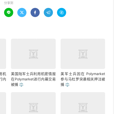
分享到





用机
美国陆军士兵利用机密情报
美军士兵因在 Polymarket
进行内
在Polymarket进行内幕交易
参与马杜罗突袭相关押注被
被捕 ⚖️
捕 ⚖️