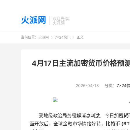
火派网
欢迎光临
火派网
当前位置：
火派网
7×24快讯
正文


4月17日主流加密货币价格预测
2026-04-18
分类：
7×24
受地缘政治局势缓解消息刺激，今日
加密货
面开放后，全球金融市场情绪好转，
比特币 (BT