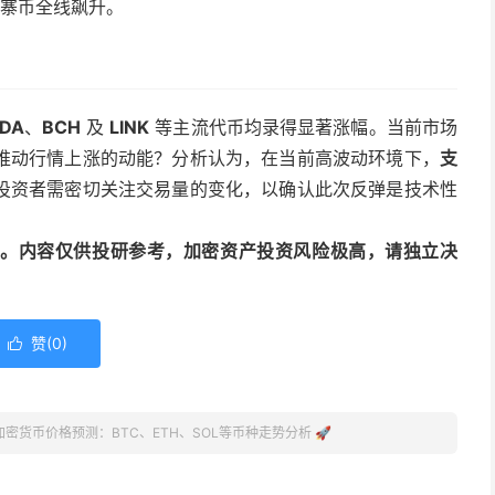
寨币全线飙升。
DA
、
BCH
及
LINK
等主流代币均录得显著涨幅。当前市场
推动行情上涨的动能？分析认为，在当前高波动环境下，
支
投资者需密切关注交易量的变化，以确认此次反弹是技术性
动编译。内容仅供投研参考，加密资产投资风险极高，请独立决
赞(
0
)

加密货币价格预测：BTC、ETH、SOL等币种走势分析 🚀