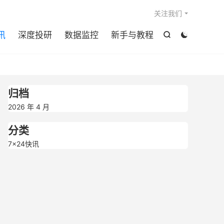

关注我们
讯
深度投研
数据监控
新手与教程


归档
2026 年 4 月
分类
7×24快讯