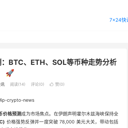
7×24快
：BTC、ETH、SOL等币种走势分析
🚀
快讯
阅读(14)
评论(0)
赞(
0
)

币价格预测
成为市场焦点。在伊朗声明霍尔木兹海峡保持全
C)
价格强势反弹并一度突破 78,000 美元大关，带动包括