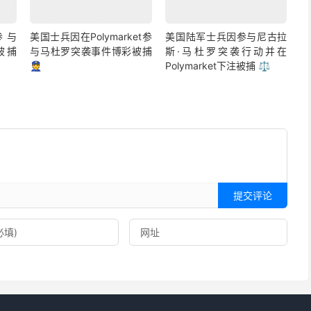
参与
美国士兵因在Polymarket参
美国陆军士兵因参与尼古拉
彩被捕
与马杜罗突袭事件博彩被捕
斯·马杜罗突袭行动并在
👮
Polymarket下注被捕 ⚖️
提交评论