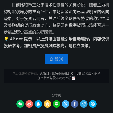
目前
比特币
正处于技术性修复的关键阶段，随着主力机
构对宏观局势的重新评估，市场资金流向已呈现明显的转向
迹象。对于投资者而言，关注后续全球停火协议的稳定性以
及美联储的货币政策动向，将是研判
数字货币
市场能否进一
步挑战历史高点的关键因素。
💡 4P.net 提示：以上资讯由智能引擎自动编译。内容仅供
投研参考，加密资产投资风险极高，请独立决策。
赞(
0
)

未经允许不得转载：
火派网
»
比特币价格走势：伊朗局势缓和驱动
加密货币与股市双双上涨 📈
分享到








