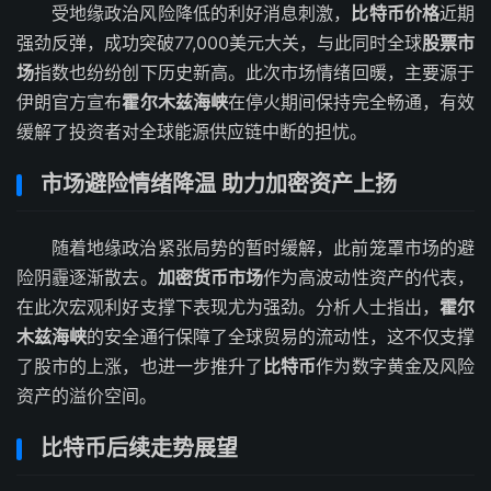
受地缘政治风险降低的利好消息刺激，
比特币价格
近期
强劲反弹，成功突破77,000美元大关，与此同时全球
股票市
场
指数也纷纷创下历史新高。此次市场情绪回暖，主要源于
伊朗官方宣布
霍尔木兹海峡
在停火期间保持完全畅通，有效
缓解了投资者对全球能源供应链中断的担忧。
市场避险情绪降温 助力加密资产上扬
随着地缘政治紧张局势的暂时缓解，此前笼罩市场的避
险阴霾逐渐散去。
加密货币市场
作为高波动性资产的代表，
在此次宏观利好支撑下表现尤为强劲。分析人士指出，
霍尔
木兹海峡
的安全通行保障了全球贸易的流动性，这不仅支撑
了股市的上涨，也进一步推升了
比特币
作为数字黄金及风险
资产的溢价空间。
比特币后续走势展望