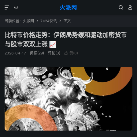
火派网




当前位置：
火派网
7×24快讯
正文


比特币价格走势：伊朗局势缓和驱动加密货币
与股市双双上涨 📈
2026-04-17
阅读(29)
评论(0)
赞(
0
)
