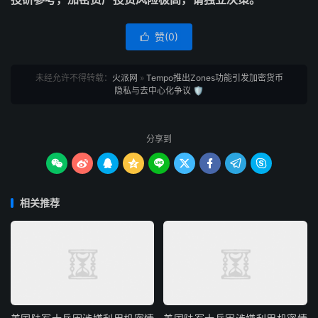
赞(
0
)

未经允许不得转载：
火派网
»
Tempo推出Zones功能引发加密货币
隐私与去中心化争议 🛡️
分享到









相关推荐