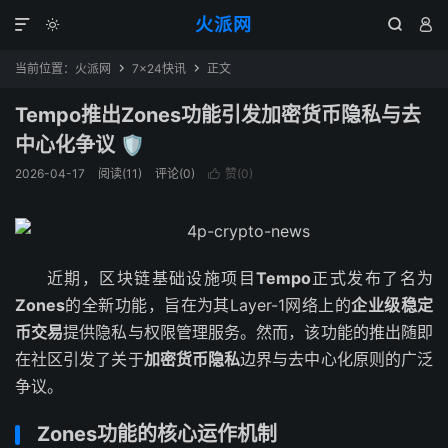
火派网




当前位置：
火派网
7×24快讯
正文


Tempo推出Zones功能引发加密货币隐私与去
中心化争议 🛡️
2026-04-17
阅读(11)
评论(0)
赞(
0
)

近期，区块链基础设施项目
Tempo
正式发布了名为
Zones
的全新功能，旨在为其Layer-1网络上的
企业级稳定
币交易
提供隐私与权限管理服务。然而，该功能的推出随即
在社区引发了关于
加密货币隐私
边界与去中心化原则的广泛
争议。
Zones功能的核心运作机制