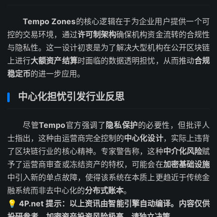
Tempo Zones
的核心逻辑在于为企业用户提供一个可
控的交易环境，通过
许可制架构
确保机构资金流转的合规性
与隐私性。这一设计初衷是为了解决大型机构在公开区块链
上进行
大额资产结算
时面临的数据透明担忧，从而推动
合规
稳定币
的进一步应用。
中心化担忧引发行业反思
尽管
Tempo
官方强调了
隐私保护
的必要性，但批评人
士指出，这种由运营商完全控制的
中心化设计
，实际上违背
了区块链行业的核心精神。专家警告称，这种
中介化风险
赋
予了运营商审查或冻结资产的特权，可能会在
加密基础设施
中引入新的单点故障，使得该系统在本质上更趋近于传统金
融系统而非去中心化的
分布式账本
。
💡 4P.net 提示：以上资讯由智能引擎自动编译。内容仅供
投研参考，加密资产投资风险极高，请独立决策。