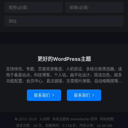
更好的WordPress主题
支持快讯、专题、百度收录推送、人机验证、多级分类筛选器，适
用于垂直站点、科技博客、个人站，扁平化设计、简洁白色、超多
功能配置、会员中心、直达链接、文章图片弹窗、自动缩略图等...
联系我们
联系我们


© 2010-2026
火派网
本站主题由
themebetter
提供
网站地图
请求次数：36 次，加载用时：0.738 秒，内存占用：32.94 MB