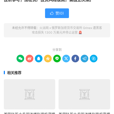
赞(
0
)

未经允许不得转载：
火派网
»
俄罗斯加密货币交易所 Grinex 遭黑客
攻击损失 1300 万美元并停止运营 🚨
分享到









相关推荐