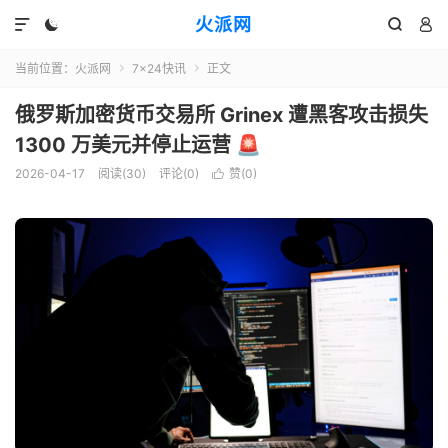
火派网




当前位置：
火派网
7×24快讯
正文


俄罗斯加密货币交易所 Grinex 遭黑客攻击损失
1300 万美元并停止运营 🚨
2026-04-17
阅读(30)
评论(0)
赞(
0
)
