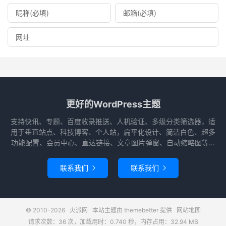
更好的WordPress主题
支持快讯、专题、百度收录推送、人机验证、多级分类筛选器，适
用于垂直站点、科技博客、个人站，扁平化设计、简洁白色、超多
功能配置、会员中心、直达链接、文章图片弹窗、自动缩略图等...
联系我们
联系我们


© 2010-2026
火派网
本站主题由
themebetter
提供
网站地图
请求次数：36 次，加载用时：0.740 秒，内存占用：32.94 MB