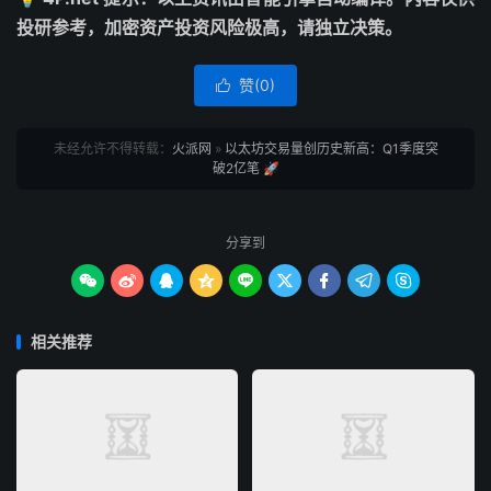
投研参考，加密资产投资风险极高，请独立决策。
赞(
0
)

未经允许不得转载：
火派网
»
以太坊交易量创历史新高：Q1季度突
破2亿笔 🚀
分享到









相关推荐