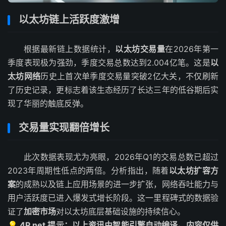
以太坊链上活跃度激增
根据最新链上数据统计，
以太坊交易量
在2026年第一
季度表现极为强劲，季度交易总数达到2.004亿笔。这是
以
太坊网络
历史上首次单季度交易量突破2亿大关，不仅刷新
了历史记录，更标志着该生态经历了长达三年的低谷期后实
现了华丽的触底反弹。
交易量实现翻倍增长
此次数据表现尤为亮眼，2026年Q1的交易总数已超过
2023年周期性低点的两倍。分析指出，随着
以太坊扩容方
案
的成熟以及链上应用场景的进一步扩张，网络吞吐能力与
用户活跃度已进入爆发式增长阶段。这一里程碑式的数据验
证了
加密市场
对以太坊底层基础设施的持续信心。
💡 4P.net 提示：以上资讯由智能引擎自动编译。内容仅供