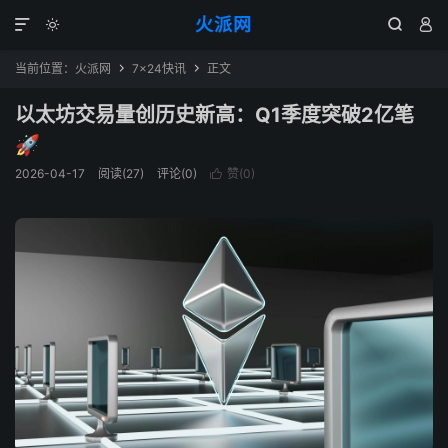
火派网




当前位置：
火派网
7×24快讯
正文


以太坊交易量创历史新高：Q1季度突破2亿笔
🚀
2026-04-17
阅读(27)
评论(0)
赞(
0
)
