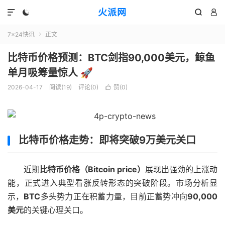
火派网




7×24快讯
正文

比特币价格预测：BTC剑指90,000美元，鲸鱼
单月吸筹量惊人 🚀
2026-04-17
阅读(19)
评论(0)
赞(
0
)

比特币价格走势：即将突破9万美元关口
近期
比特币价格（Bitcoin price）
展现出强劲的上涨动
能，正式进入典型看涨反转形态的突破阶段。市场分析显
示，
BTC
多头势力正在积蓄力量，目前正蓄势冲向
90,000
美元
的关键心理关口。