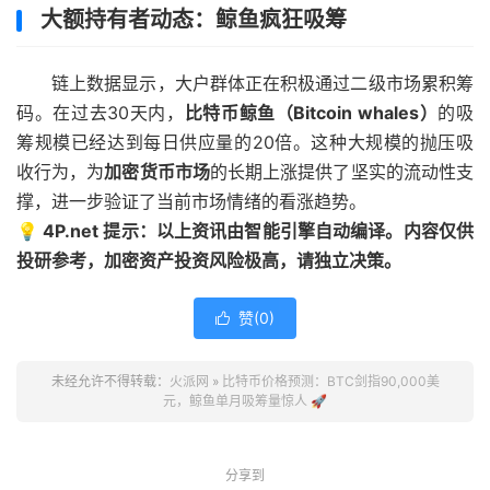
大额持有者动态：鲸鱼疯狂吸筹
链上数据显示，大户群体正在积极通过二级市场累积筹
码。在过去30天内，
比特币鲸鱼（Bitcoin whales）
的吸
筹规模已经达到每日供应量的20倍。这种大规模的抛压吸
收行为，为
加密货币市场
的长期上涨提供了坚实的流动性支
撑，进一步验证了当前市场情绪的看涨趋势。
💡 4P.net 提示：以上资讯由智能引擎自动编译。内容仅供
投研参考，加密资产投资风险极高，请独立决策。
赞(
0
)

未经允许不得转载：
火派网
»
比特币价格预测：BTC剑指90,000美
元，鲸鱼单月吸筹量惊人 🚀
分享到