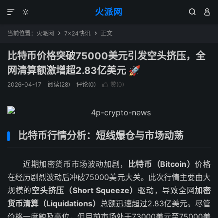
火派网




当前位置：
火派网
7×24快讯
正文


比特币价格突破75000美元引发空头挤压，全
网清算额激增超2.83亿美元 🚀
2026-04-17
阅读(28)
评论(0)
赞(
0
)

比特币行情分析：短线爆仓与市场动荡
近期加密货币市场波动加剧，
比特币（Bitcoin）
价格
在经历剧烈波动后冲破75000美元大关。此次行情主要由大
规模的
空头挤压（Short Squeeze）
驱动，导致全网
加密
货币清算（Liquidations）
总额迅速超过2.83亿美元。尽管
价格一度触及高位，但目前市场处于73000美元至75000美