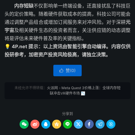
内存短缺
不仅影响单一终端设备，还直接扰乱了科技巨
头的定价策略。随着硬件获取成本的提高，科技公司可能会
通过调整产品组合或增加订阅服务来对冲风险。对于深耕
元
宇宙
及相关硬件生态的投资者而言，关注供应链的动态调整
将是评估未来硬件普及率的关键指标。
💡 4P.net 提示：以上资讯由智能引擎自动编译。内容仅供
投研参考，加密资产投资风险极高，请独立决策。
赞(
0
)

未经允许不得转载：
火派网
»
Meta Quest 3价格上涨：全球内存短
缺冲击VR硬件市场 📉
分享到








