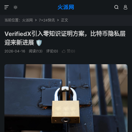
火派网




当前位置：
火派网
7×24快讯
正文


VerifiedX引入零知识证明方案，比特币隐私层
迎来新进展 🛡️
2026-04-16
阅读(13)
评论(0)
赞(
0
)
