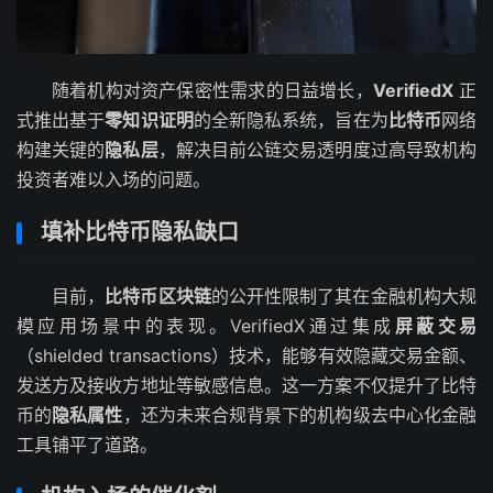
随着机构对资产保密性需求的日益增长，
VerifiedX
正
式推出基于
零知识证明
的全新隐私系统，旨在为
比特币
网络
构建关键的
隐私层
，解决目前公链交易透明度过高导致机构
投资者难以入场的问题。
填补比特币隐私缺口
目前，
比特币区块链
的公开性限制了其在金融机构大规
模应用场景中的表现。VerifiedX通过集成
屏蔽交易
（shielded transactions）技术，能够有效隐藏交易金额、
发送方及接收方地址等敏感信息。这一方案不仅提升了比特
币的
隐私属性
，还为未来合规背景下的机构级去中心化金融
工具铺平了道路。