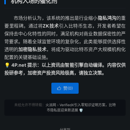
机构入场的催化剂
市场分析认为，该系统的推出是行业缩小
隐私鸿沟
的重
要里程碑。通过将
ZK技术
引入比特币生态，开发者希望在
保持去中心化特性的同时，满足机构对商业数据保密性的严
苛要求。随着全球监管环境的复杂化，此类能够提供选择性
透明的
加密隐私技术
，将成为驱动比特币资产大规模机构化
配置的关键基础设施。
💡 4P.net 提示：以上资讯由智能引擎自动编译。内容仅供
投研参考，加密资产投资风险极高，请独立决策。
赞(
0
)

未经允许不得转载：
火派网
»
VerifiedX引入零知识证明方案，比特
币隐私层迎来新进展 🛡️
分享到