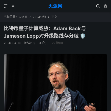
火派网




当前位置：
火派网
7×24快讯
正文


比特币量子计算威胁：Adam Back与
Jameson Lopp对升级路线存分歧 🛡️
2026-04-16
阅读(16)
评论(0)
赞(
0
)
