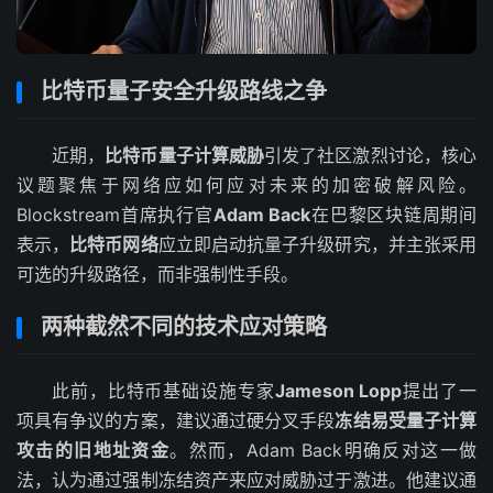
比特币量子安全升级路线之争
近期，
比特币量子计算威胁
引发了社区激烈讨论，核心
议题聚焦于网络应如何应对未来的加密破解风险。
Blockstream首席执行官
Adam Back
在巴黎区块链周期间
表示，
比特币网络
应立即启动抗量子升级研究，并主张采用
可选的升级路径，而非强制性手段。
两种截然不同的技术应对策略
此前，比特币基础设施专家
Jameson Lopp
提出了一
项具有争议的方案，建议通过硬分叉手段
冻结易受量子计算
攻击的旧地址资金
。然而，Adam Back明确反对这一做
法，认为通过强制冻结资产来应对威胁过于激进。他建议通