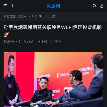
火派网




当前位置：
火派网
7×24快讯
正文


孙宇晨炮轰特朗普关联项目WLFI治理投票机制
🚀
2026-04-16
阅读(27)
评论(0)
赞(
0
)
