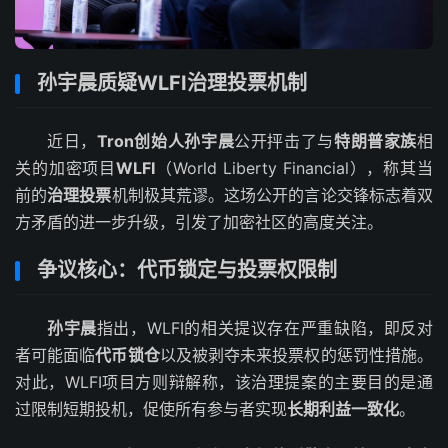
孙宇晨质疑WLFI治理投票机制
近日，
Tron创始人孙宇晨
公开抨击了与
特朗普家族
相
关的加密项目
WLFI
（World Liberty Financial），称其当
前的
治理投票
机制极其荒谬。这场公开的言论交锋标志着双
方矛盾的进一步升级，引发了加密社区的高度关注。
争议核心：代币锁定与投票权限制
孙宇晨
指出，WLFI的相关提议存在严重缺陷，即反对
者可能面临
代币锁仓
以及被剥夺未来投票权的惩罚性措施。
对此，WLFI项目方则辩解称，该治理提案的主要目的是通
过限制短期投机，促使所有参与者实现
长期利益一致化
。