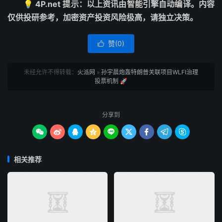
💡 4P.net 提示：以上资讯由智能引擎自动编译。内容
仅供投研参考，加密资产投资风险极高，请独立决策。
赞(
0
)

未经允许不得转载：
火派网
»
孙宇晨炮轰特朗普关联项目WLFI治理
投票机制 🚀
分享到









相关推荐