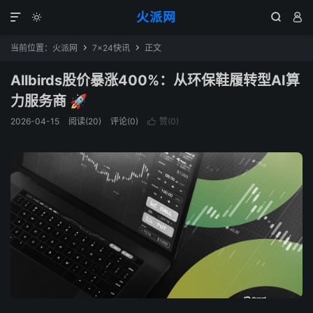
火派网




当前位置：
火派网
7×24快讯
正文


Allbirds股价暴涨400%：从环保鞋履转型AI算
力服务商 🚀
2026-04-15
阅读(20)
评论(0)
赞(
0
)
