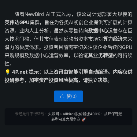
随着NewBird AI正式入局，该公司计划部署大规模的
英伟达GPU
集群，旨在为各类AI初创企业提供可扩展的计算
资源。业内人士分析，虽然从零售转向
数据中心
运营存在巨
大技术门槛，但其市值表现反映出资本市场对
算力经济
未来
潜力的极度渴求。投资者目前需密切关注该企业后续的GPU
采购规模及数据中心运营效率，以验证其
业务转型
的可持续
性。
💡 4P.net 提示：以上资讯由智能引擎自动编译。内容仅供
投研参考，加密资产投资风险极高，请独立决策。
赞(
0
)

未经允许不得转载：
火派网
»
Allbirds股价暴涨400%：从环保鞋履
转型AI算力服务商 🚀