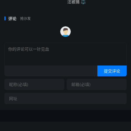
注被捕 ⚖️
评论
抢沙发
提交评论