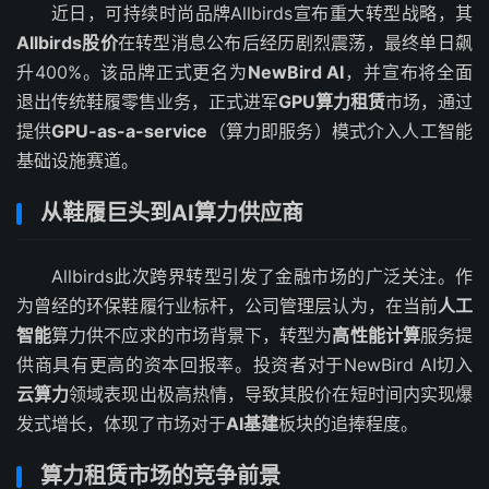
近日，可持续时尚品牌Allbirds宣布重大转型战略，其
Allbirds股价
在转型消息公布后经历剧烈震荡，最终单日飙
升400%。该品牌正式更名为
NewBird AI
，并宣布将全面
退出传统鞋履零售业务，正式进军
GPU算力租赁
市场，通过
提供
GPU-as-a-service
（算力即服务）模式介入人工智能
基础设施赛道。
从鞋履巨头到AI算力供应商
Allbirds此次跨界转型引发了金融市场的广泛关注。作
为曾经的环保鞋履行业标杆，公司管理层认为，在当前
人工
智能
算力供不应求的市场背景下，转型为
高性能计算
服务提
供商具有更高的资本回报率。投资者对于NewBird AI切入
云算力
领域表现出极高热情，导致其股价在短时间内实现爆
发式增长，体现了市场对于
AI基建
板块的追捧程度。
算力租赁市场的竞争前景