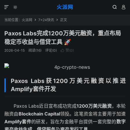
火派网




当前位置：
火派网
7×24快讯
正文


Paxos Labs完成1200万美元融资，重点布局
稳定币收益与借贷工具 🚀
2026-04-15
阅读(16)
评论(0)
赞(
0
)

Paxos Labs获1200万美元融资以推进
Amplify套件开发
Paxos Labs近日宣布成功完成
1200万美元融资
，本轮
融资由
Blockchain Capital
领投。这笔资金将主要用于加速
Amplify套件
的研发，旨在为金融平台提供一套完整的
数字
资产收益生成
、
借贷服务
及
资产发行工具
。