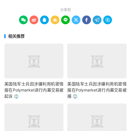
分享到









相关推荐
美国陆军士兵因涉嫌利用机密情
美国陆军士兵因涉嫌利用机密情
报在Polymarket进行内幕交易被
报在Polymarket进行内幕交易被
起诉 ⚖️
捕 ⚖️